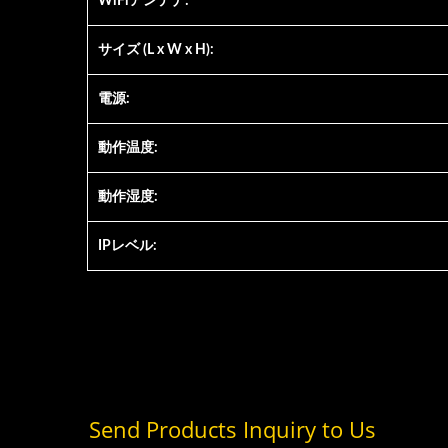
WiFiアンテナ:
サイズ (L x W x H):
電源:
動作温度:
動作湿度:
IPレベル: