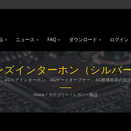
品
ニュース
FAQ
ダウンロード
ログイン
ンズインターホン（シルバー） /
| Gainwise Technology 
定無線端末、4Gドアインターホン、4Gゲートオープナー、4G煙感知器
す。
Home
/
カテゴリー
/
レガシー製品