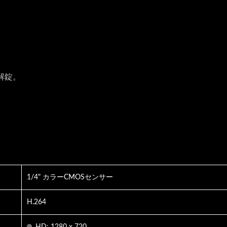
解錠。
1/4" カラーCMOSセンサー
H.264