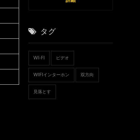
タグ
WI-FI
ビデオ
WIFIインターホン
双方向
見落とす