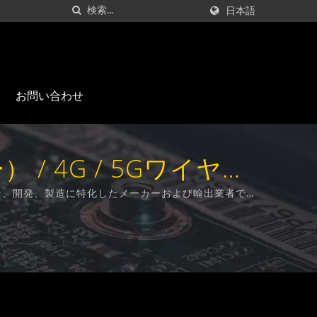
日本語
お問い合わせ
 4G / 5Gワイヤレ
Co., Ltd.
の設計、開発、製造に特化したメーカーおよび輸出業者で