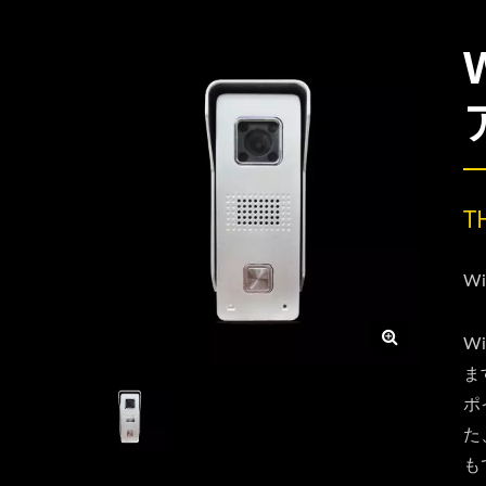
T
W
W
ま
ポ
た
も