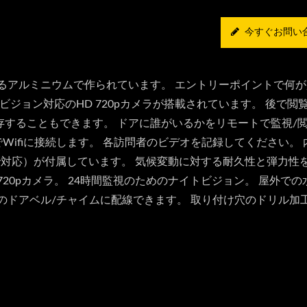
今すぐお問い
のあるアルミニウムで作られています。 エントリーポイントで何
ビジョン対応のHD 720pカメラが搭載されています。 後で閲
することもできます。 ドアに誰がいるかをリモートで監視/
線でWifiに接続します。 各訪問者のビデオを記録してください。
GBまで対応）が付属しています。 気候変動に対する耐久性と弾力性
20pカメラ。 24時間監視のためのナイトビジョン。 屋外での
存のドアベル/チャイムに配線できます。 取り付け穴のドリル加