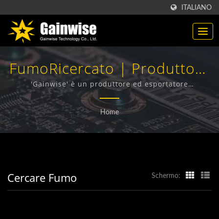
ITALIANO
FumoRicercato | Produttore
Di Prodotti Di
'Gainwise' è un produttore ed esportatore
specializzato nella progettazione, sviluppo e
Telecomunicazione Made In
produzione di Terminali Wireless Fissi, Interfono 4G,
Home
Apri Cancello 4G e Rilevatore di Fumo 4G.
Taiwan | Gainwise
Technology Co., Ltd.
Cercare Fumo
Schermo: