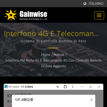
ITALIANO
Interfono 4G E Telecomando
4G Con Controllo Remoto Di
Sistema di Controllo Remoto di Rete
Rete Aggiunto | Produttore
Home
/
Notizie
/
Di Prodotti Wireless 4G / 5G
Interfono Per Porta 4G E Telecomando 4G Con Controllo Remoto
Di Rete Aggiunto
| Gainwise Technology Co.,
Ltd.