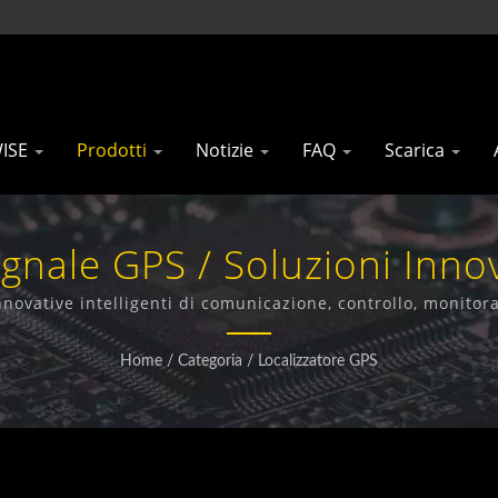
WISE
Prodotti
Notizie
FAQ
Scarica
gnale GPS / Soluzioni Innova
rollo, Monitoraggio E Sicu
nnovative intelligenti di comunicazione, controllo, monitor
GSM/GPRS, 3G e LTE.
cnologia GSM/GPRS, 3G E L
Home
/
Categoria
/
Localizzatore GPS