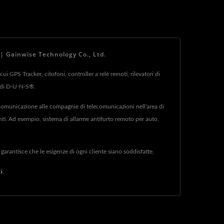
 | Gainwise Technology Co., Ltd.
i GPS Tracker, citofoni, controller a relè remoti, rilevatori di
ca di D-U-N-S®.
di comunicazione alle compagnie di telecomunicazioni nell'area di
enti. Ad esempio, sistema di allarme antifurto remoto per auto,
arantisce che le esigenze di ogni cliente siano soddisfatte.
i
.