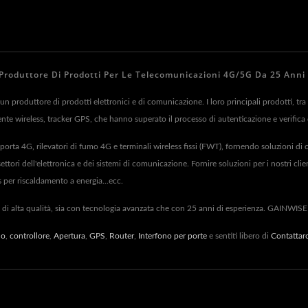
| Produttore Di Prodotti Per Le Telecomunicazioni 4G/5G Da 25 Anni
 produttore di prodotti elettronici e di comunicazione. I loro principali prodotti, tra cu
ligente wireless, tracker GPS, che hanno superato il processo di autenticazione e verifi
riporta 4G, rilevatori di fumo 4G e terminali wireless fissi (FWT), fornendo soluzioni 
ttori dell'elettronica e dei sistemi di comunicazione. Fornire soluzioni per i nostri cli
 per riscaldamento a energia...ecc.
 di alta qualità, sia con tecnologia avanzata che con 25 anni di esperienza. GAINWISE g
no
,
controllore
,
Apertura
,
GPS
,
Router
,
Interfono per porte
e sentiti libero di
Contattarc