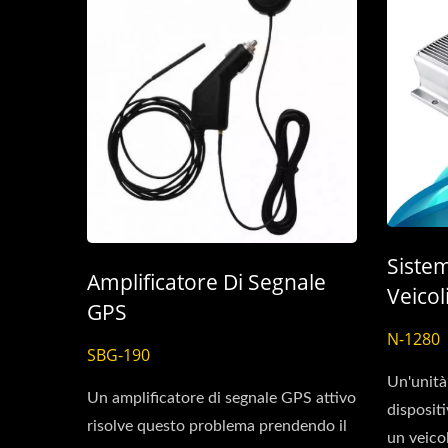
Siste
Amplificatore Di Segnale
Veico
GPS
N-1280
SBG-190
Un'unità
Un amplificatore di segnale GPS attivo
disposit
risolve questo problema prendendo il
un veico