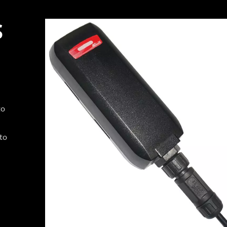
S
to
uto