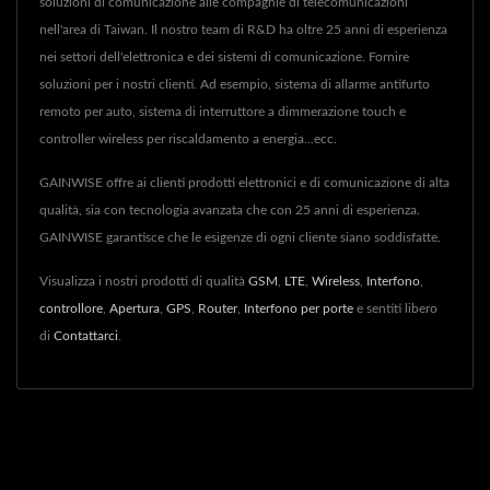
soluzioni di comunicazione alle compagnie di telecomunicazioni
nell'area di Taiwan. Il nostro team di R&D ha oltre 25 anni di esperienza
nei settori dell'elettronica e dei sistemi di comunicazione. Fornire
soluzioni per i nostri clienti. Ad esempio, sistema di allarme antifurto
remoto per auto, sistema di interruttore a dimmerazione touch e
controller wireless per riscaldamento a energia...ecc.
GAINWISE offre ai clienti prodotti elettronici e di comunicazione di alta
qualità, sia con tecnologia avanzata che con 25 anni di esperienza.
GAINWISE garantisce che le esigenze di ogni cliente siano soddisfatte.
Visualizza i nostri prodotti di qualità
GSM
,
LTE
,
Wireless
,
Interfono
,
controllore
,
Apertura
,
GPS
,
Router
,
Interfono per porte
e sentiti libero
di
Contattarci
.