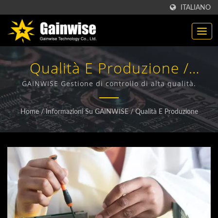
ITALIANO
Qualità E Produzione /
Produttore Di Prodotti Di
GAINWISE Gestione di controllo di alta qualità.
Telecomunicazione Made In
Home
/
Informazioni Su GAINWISE
/
Qualità E Produzione
Taiwan | Gainwise
Technology Co., Ltd.