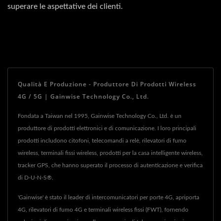
superare le aspettative dei clienti.
Qualità E Produzione - Produttore Di Prodotti Wireless
4G / 5G | Gainwise Technology Co., Ltd.
Fondata a Taiwan nel 1995, Gainwise Technology Co., Ltd. è un
produttore di prodotti elettronici e di comunicazione. I loro principali
prodotti includono citofoni, telecomandi a relè, rilevatori di fumo
wireless, terminali fissi wireless, prodotti per la casa intelligente wireless,
tracker GPS, che hanno superato il processo di autenticazione e verifica
di D-U-N-S®.
'Gainwise' è stato il leader di intercomunicatori per porte 4G, apriporta
4G, rilevatori di fumo 4G e terminali wireless fissi (FWT), fornendo