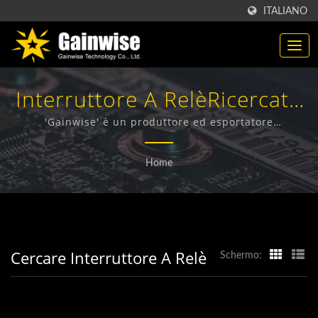
ITALIANO
Interruttore A RelèRicercato
| Produttore Di Prodotti Di
'Gainwise' è un produttore ed esportatore
specializzato nella progettazione, sviluppo e
Telecomunicazione Made In
produzione di Terminali Wireless Fissi, Interfono 4G,
Home
Apri Cancello 4G e Rilevatore di Fumo 4G.
Taiwan | Gainwise
Technology Co., Ltd.
Cercare Interruttore A Relè
Schermo: