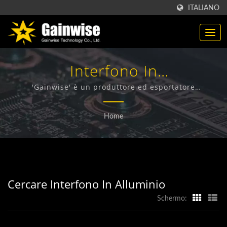
ITALIANO
Interfono In
AlluminioRicercato |
'Gainwise' è un produttore ed esportatore
specializzato nella progettazione, sviluppo e
Produttore Di Prodotti Di
produzione di Terminali Wireless Fissi, Interfono 4G,
Home
Apri Cancello 4G e Rilevatore di Fumo 4G.
Telecomunicazione Made In
Taiwan | Gainwise
Technology Co., Ltd.
Cercare Interfono In Alluminio
Schermo: