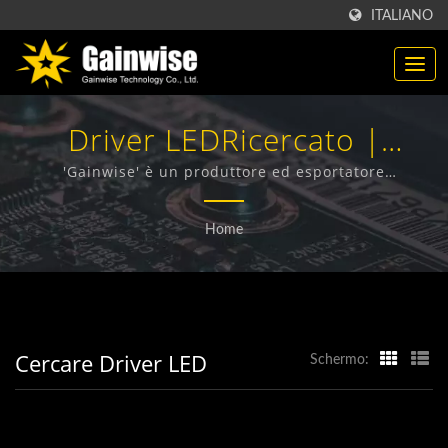
ITALIANO
Driver LEDRicercato |
Produttore Di Prodotti Di
'Gainwise' è un produttore ed esportatore
specializzato nella progettazione, sviluppo e
Telecomunicazione Made In
produzione di Terminali Wireless Fissi, Interfono 4G,
Home
Apri Cancello 4G e Rilevatore di Fumo 4G.
Taiwan | Gainwise
Technology Co., Ltd.
Cercare Driver LED
Schermo: