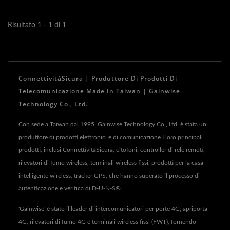
infrastrutture...
Risultato 1 - 1 di 1
ConnettivitàSicura | Produttore Di Prodotti Di
Telecomunicazione Made In Taiwan | Gainwise
Technology Co., Ltd.
Con sede a Taiwan dal 1995, Gainwise Technology Co., Ltd. è stata un
produttore di prodotti elettronici e di comunicazione.I loro principali
prodotti, inclusi ConnettivitàSicura, citofoni, controller di relè remoti,
rilevatori di fumo wireless, terminali wireless fissi, prodotti per la casa
intelligente wireless, tracker GPS, che hanno superato il processo di
autenticazione e verifica di D-U-N-S®.
'Gainwise' è stato il leader di intercomunicatori per porte 4G, apriporta
4G, rilevatori di fumo 4G e terminali wireless fissi (FWT), fornendo