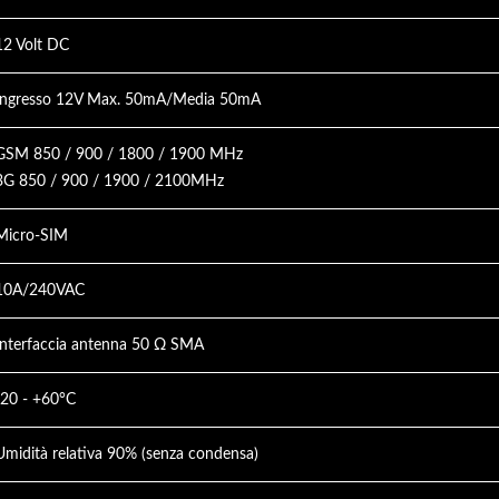
12 Volt DC
Ingresso 12V Max. 50mA/Media 50mA
lefono Di Servizio Per
GSM 850 / 900 / 1800 / 1900 MHz
Ascensori
Videocitofono
3G 850 / 900 / 1900 / 2100MHz
Micro-SIM
10A/240VAC
Interfaccia antenna 50 Ω SMA
-20 - +60°C
Umidità relativa 90% (senza condensa)