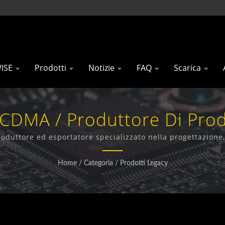
WISE
Prodotti
Notizie
FAQ
Scarica
WCDMA / Produttore Di Prod
Gainwise Technology Co., L
roduttore ed esportatore specializzato nella progettazione
issi, Interfono 4G, Apri Cancello 4G e Rilevatore di Fumo 4
Home
/
Categoria
/
Prodotti Legacy