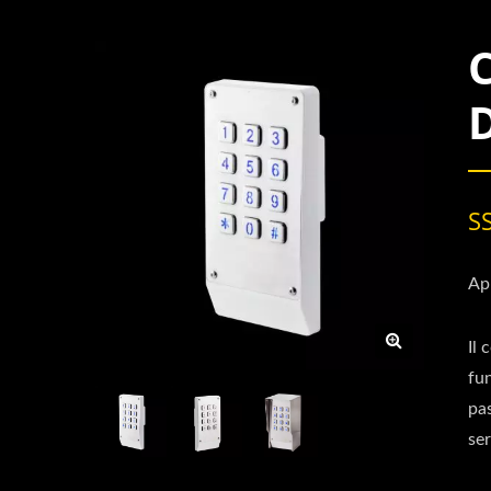
S
Ap
Il 
fun
pa
ser