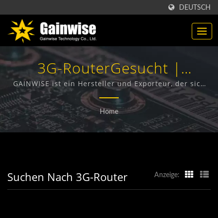
DEUTSCH
3G-RouterGesucht |
Hergestellt In Taiwan |
GAINWISE ist ein Hersteller und Exporteur, der sich
auf das Design, die Entwicklung und die Herstellung
Hersteller Von
von Festnetz-Funkterminals, 4G-Türsprechanlagen,
Home
4G-Toröffnern und 4G-Rauchmeldern spezialisiert
Telekommunikationsprodukt
hat.
| Gainwise Technology Co.,
Ltd.
Suchen Nach 3G-Router
Anzeige: