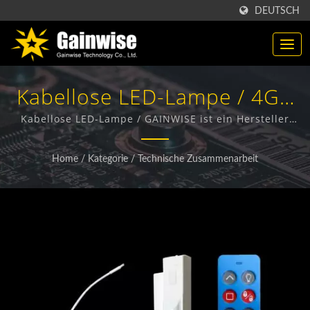
DEUTSCH
Kabellose LED-Lampe / 4G /
5G Wireless-Produkte
Kabellose LED-Lampe / GAINWISE ist ein Hersteller
und Exporteur, der sich auf das Design, die
Hersteller | Gainwise
Entwicklung und die Herstellung von Festnetz-
Home
/
Kategorie
/
Technische Zusammenarbeit
Funkterminals, 4G-Türsprechanlagen, 4G-Toröffnern
Technology Co., Ltd.
und 4G-Rauchmeldern spezialisiert hat.