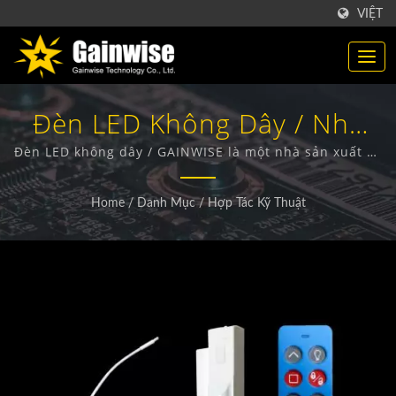
VIỆT
Đèn LED Không Dây / Nhà
Sản Xuất Sản Phẩm Không
Đèn LED không dây / GAINWISE là một nhà sản xuất và
xuất khẩu chuyên về thiết kế, phát triển và sản xuất
Dây 4G/5G | Gainwise
các thiết bị kết nối không dây cố định, hệ thống
Home
/
Danh Mục
/
Hợp Tác Kỹ Thuật
intercom cửa 4G, bộ mở cửa cổng 4G và bộ phát hiện
Technology Co., Ltd.
khói 4G.