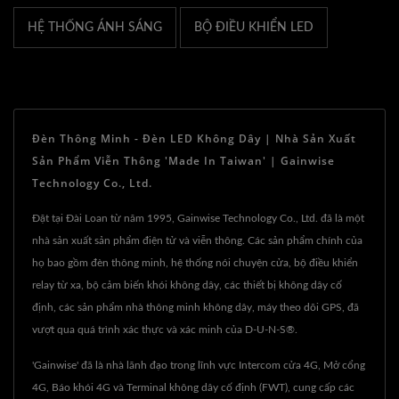
HỆ THỐNG ÁNH SÁNG
BỘ ĐIỀU KHIỂN LED
Đèn Thông Minh - Đèn LED Không Dây | Nhà Sản Xuất
Sản Phẩm Viễn Thông 'Made In Taiwan' | Gainwise
Technology Co., Ltd.
Đặt tại Đài Loan từ năm 1995, Gainwise Technology Co., Ltd. đã là một
nhà sản xuất sản phẩm điện tử và viễn thông. Các sản phẩm chính của
họ bao gồm đèn thông minh, hệ thống nói chuyện cửa, bộ điều khiển
relay từ xa, bộ cảm biến khói không dây, các thiết bị không dây cố
định, các sản phẩm nhà thông minh không dây, máy theo dõi GPS, đã
vượt qua quá trình xác thực và xác minh của D-U-N-S®.
'Gainwise' đã là nhà lãnh đạo trong lĩnh vực Intercom cửa 4G, Mở cổng
4G, Báo khói 4G và Terminal không dây cố định (FWT), cung cấp các