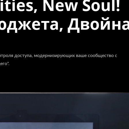
ies, New Soul!
юджета, Двойн
нтроля доступа, модернизирующих ваше сообщество с
его".