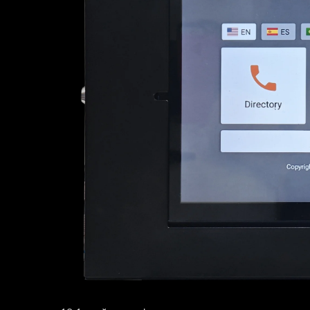
Те
Видеодомофон