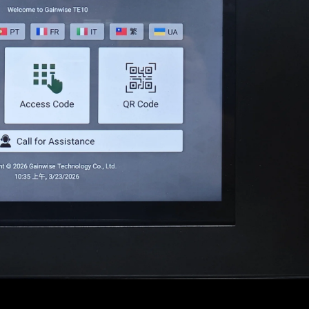
лефон Службы Лифта
Видеодомофон