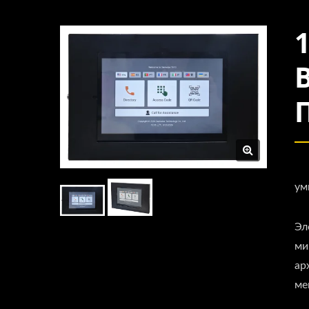
ум
Эл
ми
ар
ме