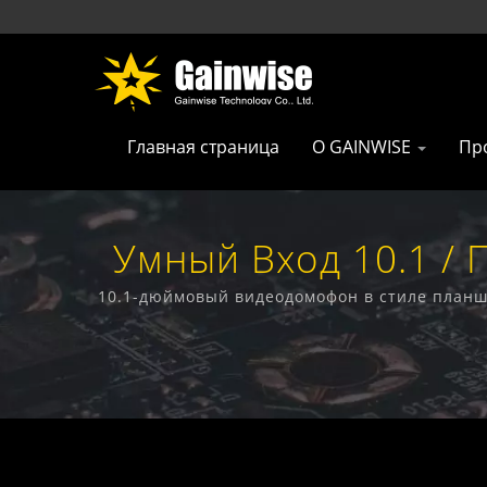
Главная страница
О GAINWISE
Пр
Умный Вход 10.1 /
5G 
10.1-дюймовый видеодомофон в стиле планше
фиксированных беспроводн