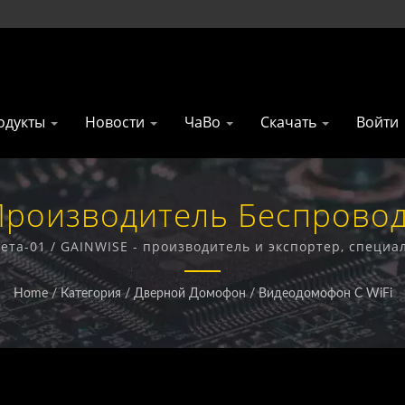
одукты
Новости
ЧаВо
Скачать
Войти
 Производитель Беспровод
| Gainwise Technology Co., 
та-01 / GAINWISE - производитель и экспортер, специ
ых терминалов, 4G домофонов, 4G открывателей ворот 
Home
/
Категория
/
Дверной Домофон
/
Видеодомофон С WiFi