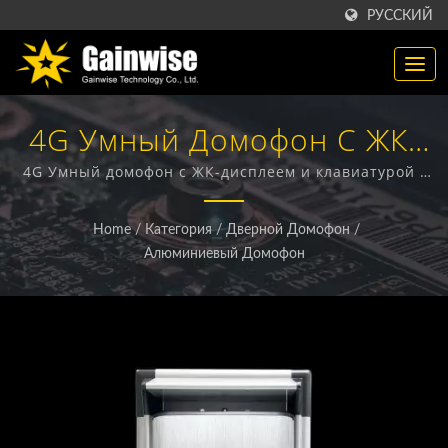
РУССКИЙ
4G Умный Домофон С ЖК-
Дисплеем И Клавиатурой /
4G Умный домофон с ЖК-дисплеем и клавиатурой /
GAINWISE - производитель и экспортер,
Производитель
специализирующийся на разработке и
Home
/
Категория
/
Дверной Домофон
/
производстве фиксированных беспроводных
Беспроводных Продуктов
Алюминиевый Домофон
терминалов, 4G домофонов, 4G открывателей ворот
4G / 5G | Gainwise
и 4G дымовых извещателей.
Technology Co., Ltd.