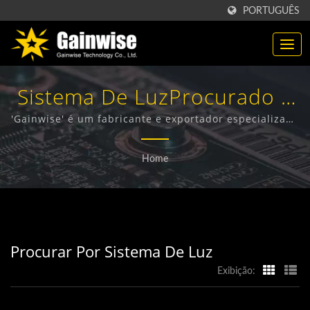
PORTUGUÊS
Sistema De LuzProcurado |
Fabricante De Produtos De
'Gainwise' é um fabricante e exportador especializado
no design, desenvolvimento e fabricação de Terminais
Telecomunicações 'Made In
Sem Fio Fixos, Interfone 4G, Abre-portões 4G e
Home
Detector de Fumaça 4G.
Taiwan' | 'Gainwise
Technology Co., Ltd.'
Procurar Por Sistema De Luz
Exibição: