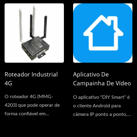
câmera...
qualquer...
Roteador Industrial
Aplicativo De
4G
Campainha De Vídeo
WiFi (Android & IOS)
O roteador 4G (MMG-
O aplicativo "DIY Smart" é
4203) que pode operar de
o cliente Android para
forma confiável em
câmera IP ponto a ponto,
ambientes industriais,
que pode realizar...
nosso...