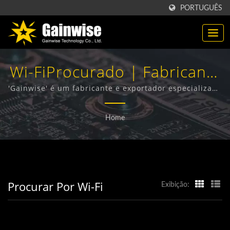
PORTUGUÊS
Wi-FiProcurado | Fabricante
De Produtos De
'Gainwise' é um fabricante e exportador especializado
no design, desenvolvimento e fabricação de Terminais
Telecomunicações 'Made In
Sem Fio Fixos, Interfone 4G, Abre-portões 4G e
Home
Detector de Fumaça 4G.
Taiwan' | 'Gainwise
Technology Co., Ltd.'
Procurar Por Wi-Fi
Exibição: