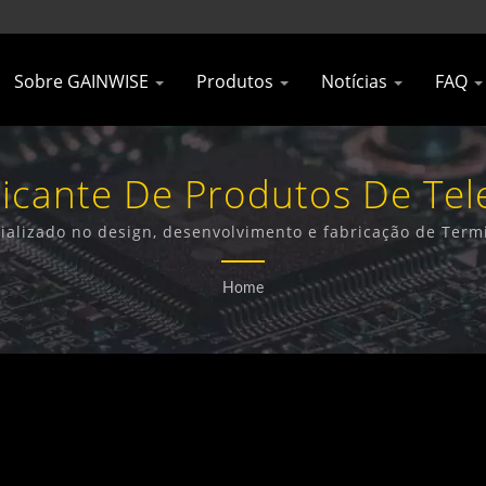
Sobre GAINWISE
Produtos
Notícias
FAQ
icante De Produtos De Te
n' | 'Gainwise Technology C
ializado no design, desenvolvimento e fabricação de Termi
4G e Detector de Fumaça 4G.
Home