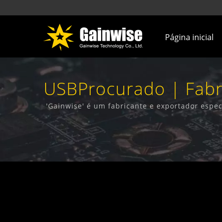
Página inicial
USBProcurado | Fabr
In Taiwa
'Gainwise' é um fabricante e exportador espec