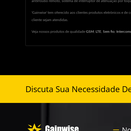
antirroubo remoto, sistema de interruptor de atenuação por toqu
'Gainwise' tem oferecido aos clientes produtos eletrônicos e d
cliente sejam atendidas.
Veja nossos produtos de qualidade
GSM
,
LTE
,
Sem fio
,
Intercom
Discuta Sua Necessidade D
No