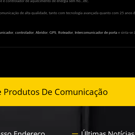
e e controlador de aquecimento de energia sem fio...etc.
e comunicação de alta qualidade, tanto com tecnologia avançada quanto com 25 anos d
unicador
,
controlador
,
Abridor
,
GPS
,
Roteador
,
Intercomunicador de porta
e sinta-se
e Produtos De Comunicação
sso Endereço
Últimas Notícias