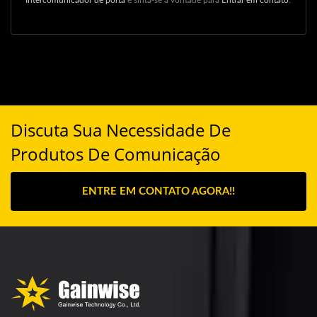
Intercomunicador de porta
e sinta-se à vontade para
Entrar em contato
.
Discuta Sua Necessidade De
Produtos De Comunicação
ENTRE EM CONTATO AGORA!!