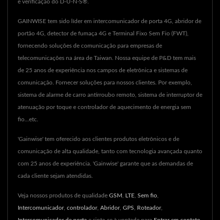
e verificação do D-U-N-S®.
GAINWISE tem sido líder em intercomunicador de porta 4G, abridor de
portão 4G, detector de fumaça 4G e Terminal Fixo Sem Fio (FWT),
fornecendo soluções de comunicação para empresas de
telecomunicações na área de Taiwan. Nossa equipe de P&D tem mais
de 25 anos de experiência nos campos de eletrônica e sistemas de
comunicação. Fornecer soluções para nossos clientes. Por exemplo,
sistema de alarme de carro antirroubo remoto, sistema de interruptor de
atenuação por toque e controlador de aquecimento de energia sem
fio...etc.
'Gainwise' tem oferecido aos clientes produtos eletrônicos e de
comunicação de alta qualidade, tanto com tecnologia avançada quanto
com 25 anos de experiência. 'Gainwise' garante que as demandas de
cada cliente sejam atendidas.
Veja nossos produtos de qualidade
GSM
,
LTE
,
Sem fio
,
Intercomunicador
,
controlador
,
Abridor
,
GPS
,
Roteador
,