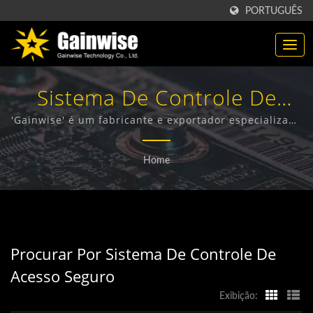
PORTUGUÊS
Sistema De Controle De
Acesso SeguroProcurado |
'Gainwise' é um fabricante e exportador especializado
no design, desenvolvimento e fabricação de Terminais
Fabricante De Produtos De
Sem Fio Fixos, Interfone 4G, Abre-portões 4G e
Home
Detector de Fumaça 4G.
Telecomunicações 'Made In
Taiwan' | 'Gainwise
Technology Co., Ltd.'
Procurar Por Sistema De Controle De
Acesso Seguro
Exibição: