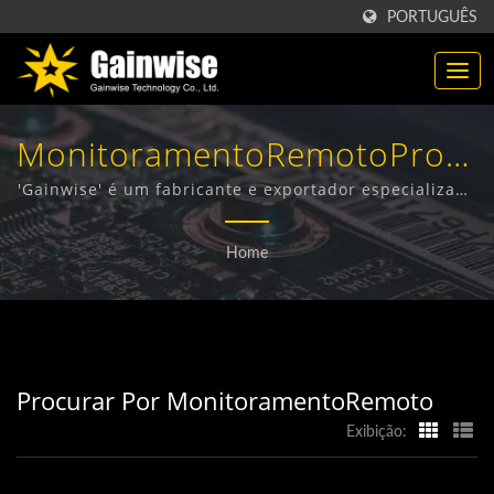
PORTUGUÊS
MonitoramentoRemotoProcu
| Fabricante De Produtos De
'Gainwise' é um fabricante e exportador especializado
no design, desenvolvimento e fabricação de Terminais
Telecomunicações 'Made In
Sem Fio Fixos, Interfone 4G, Abre-portões 4G e
Home
Detector de Fumaça 4G.
Taiwan' | 'Gainwise
Technology Co., Ltd.'
Procurar Por MonitoramentoRemoto
Exibição: