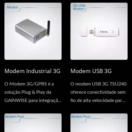
Modem Industrial 3G
Modem USB 3G
O Modem 3G/GPRS é a
O modem USB 3G TSU240
solução Plug & Play da
oferece conectividade sem
GAINWISE para integração
fio de alta velocidade para
rápida e fácil....
notebooks e
computadores...