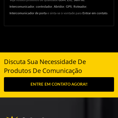
Veja nossos produtos de qualidade
GSM
,
LTE
,
Sem fio
,
Intercomunicador
,
controlador
,
Abridor
,
GPS
,
Roteador
,
Intercomunicador de porta
e sinta-se à vontade para
Entrar em contato
.
Discuta Sua Necessidade De
Produtos De Comunicação
ENTRE EM CONTATO AGORA!!