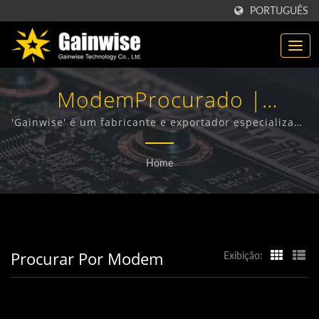
PORTUGUÊS
ModemProcurado |
Fabricante De Produtos De
'Gainwise' é um fabricante e exportador especializado
no design, desenvolvimento e fabricação de Terminais
Telecomunicações 'Made In
Sem Fio Fixos, Interfone 4G, Abre-portões 4G e
Home
Detector de Fumaça 4G.
Taiwan' | 'Gainwise
Technology Co., Ltd.'
Procurar Por Modem
Exibição: