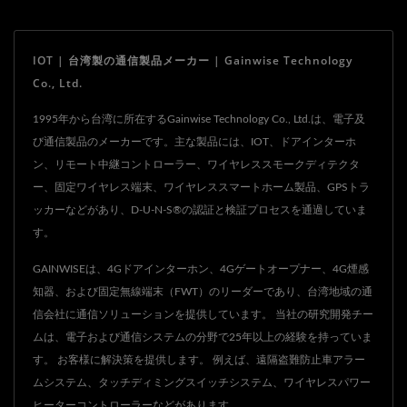
IOT | 台湾製の通信製品メーカー | Gainwise Technology
Co., Ltd.
1995年から台湾に所在するGainwise Technology Co., Ltd.は、電子及
び通信製品のメーカーです。主な製品には、IOT、ドアインターホ
ン、リモート中継コントローラー、ワイヤレススモークディテクタ
ー、固定ワイヤレス端末、ワイヤレススマートホーム製品、GPSトラ
ッカーなどがあり、D-U-N-S®の認証と検証プロセスを通過していま
す。
GAINWISEは、4Gドアインターホン、4Gゲートオープナー、4G煙感
知器、および固定無線端末（FWT）のリーダーであり、台湾地域の通
信会社に通信ソリューションを提供しています。 当社の研究開発チー
ムは、電子および通信システムの分野で25年以上の経験を持っていま
す。 お客様に解決策を提供します。 例えば、遠隔盗難防止車アラー
ムシステム、タッチディミングスイッチシステム、ワイヤレスパワー
ヒーターコントローラーなどがあります。