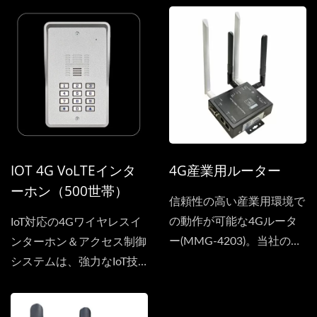
ンターホンとして機能しま
IoT対応システムは、シン
す。また、IoT機能によ
プルなウェブインターフェ
り、ユーザーはいつでもウ
ースを通じて完全なコント
ェブインターフェースを開
ロールを提供します—デバ
いてデバイスを追加した
イスの追加、承認された番
り、発信電話番号を設定し
号の管理、数秒での発信設
たり、ゲートアクセス用の
定が可能です。従来のリモ
承認された着信番号を設定
コンにさようならを告げ、
IOT 4G VoLTEインタ
4G産業用ルーター
したりできます。そのた
今ではスマートフォンから
ーホン（500世帯）
め、従来のリモコンを必要
直接ゲートを開けることが
信頼性の高い産業用環境で
とせずに、携帯電話で直接
でき、究極の便利さと安心
の動作が可能な4Gルータ
IoT対応の4Gワイヤレスイ
ゲートを開けることがで
感を兼ね備えています。
ー(MMG-4203)。当社の製
ンターホン＆アクセス制御
き、便利さとセキュリティ
品は、お客様のニーズを十
システムは、強力なIoT技
を兼ね備えています。
分に満たします。この4G
術を統合しています。...
ルーターは、優れたパフォ