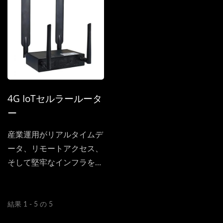
ーマンスを誇るだけでな
く、様々なアプリケーショ
ンシナリオで優れた機能を
備えています。
4G IoTセルラールータ
ー
産業運用がリアルタイムデ
ータ、リモートアクセス、
そして堅牢なインフラを要
求する時代において、ML-
R412-WG...
結果 1 - 5 の 5