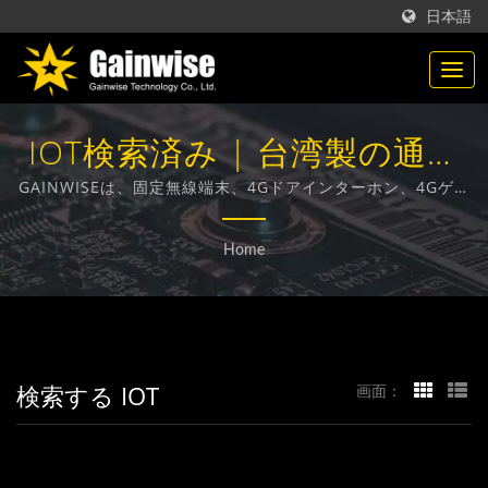
日本語
IOT検索済み | 台湾製の通信
製品メーカー | Gainwise
GAINWISEは、固定無線端末、4Gドアインターホン、4Gゲー
トオープナー、4G煙感知器の設計、開発、製造に特化したメ
Technology Co., Ltd.
ーカーおよび輸出業者です。
Home
検索する IOT
画面：