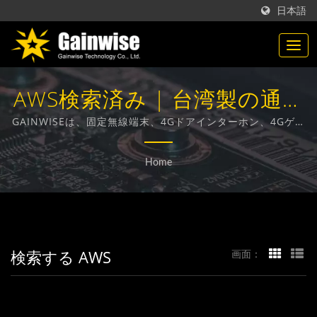
日本語
AWS検索済み | 台湾製の通信
製品メーカー | Gainwise
GAINWISEは、固定無線端末、4Gドアインターホン、4Gゲー
トオープナー、4G煙感知器の設計、開発、製造に特化したメ
Technology Co., Ltd.
ーカーおよび輸出業者です。
Home
検索する AWS
画面：