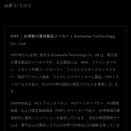
ルーターは、優れたパフォ
結果 1 - 1 の 1
ーマンスを誇るだけでな
く、様々なアプリケーショ
ンシナリオで優れた機能を
AWS | 台湾製の通信製品メーカー | Gainwise Technology
備えています。
Co., Ltd.
1995年から台湾に所在するGainwise Technology Co., Ltd.は、電子及
び通信製品のメーカーです。主な製品には、AWS、ドアインターホ
ン、リモート中継コントローラー、ワイヤレススモークディテクタ
ー、固定ワイヤレス端末、ワイヤレススマートホーム製品、GPSトラ
ッカーなどがあり、D-U-N-S®の認証と検証プロセスを通過していま
す。
GAINWISEは、4Gドアインターホン、4Gゲートオープナー、4G煙感
知器、および固定無線端末（FWT）のリーダーであり、台湾地域の通
信会社に通信ソリューションを提供しています。 当社の研究開発チー
ムは、電子および通信システムの分野で25年以上の経験を持っていま