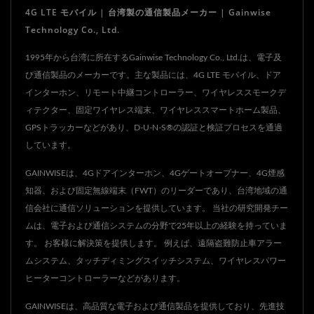
4G LTE モバイル | 台湾製の通信製品メーカー | Gainwise
Technology Co., Ltd.
1995年から台湾に所在するGainwise Technology Co., Ltd.は、電子及
び通信製品のメーカーです。主な製品には、4G LTE モバイル、ドア
インターホン、リモート中継コントローラー、ワイヤレススモークデ
ィテクター、固定ワイヤレス端末、ワイヤレススマートホーム製品、
GPSトラッカーなどがあり、D-U-N-S®の認証と検証プロセスを通過
しています。
GAINWISEは、4Gドアインターホン、4Gゲートオープナー、4G煙感
知器、および固定無線端末（FWT）のリーダーであり、台湾地域の通
信会社に通信ソリューションを提供しています。 当社の研究開発チー
ムは、電子および通信システムの分野で25年以上の経験を持っていま
す。 お客様に解決策を提供します。 例えば、遠隔盗難防止車アラー
ムシステム、タッチディミングスイッチシステム、ワイヤレスパワー
ヒーターコントローラーなどがあります。
GAINWISEは、高品質な電子および通信製品を提供しており、先進技