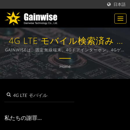
日本語
4G LTE モバイル検索済み |
台湾製の通信製品メーカー |
GAINWISEは、固定無線端末、4Gドアインターホン、4Gゲー
トオープナー、4G煙感知器の設計、開発、製造に特化したメ
Gainwise Technology Co.,
ーカーおよび輸出業者です。
Home
Ltd.
私たちの謝罪...