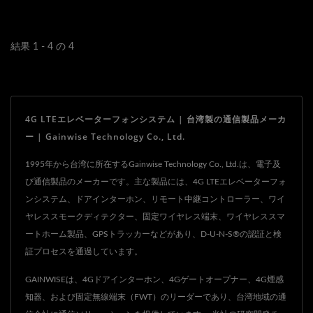
なデバイスは、1台で最大
4Gドアインターホンを使
24世帯をサポートできるた
用すると、古い回線の問題
め、共同生活空間に理想的
はありません。モバイル通
結果 1 - 4 の 4
な選択肢です。
信を使用して安定した音声
通話が可能です。ドアフォ
ンはあなたの携帯電話にダ
4G LTEエレベーターフォンシステム | 台湾製の通信製品メーカ
イヤルし、どこにいても訪
ー | Gainwise Technology Co., Ltd.
問者と話すことができま
す。また、DTMFおよび
1995年から台湾に所在するGainwise Technology Co., Ltd.は、電子及
び通信製品のメーカーです。主な製品には、4G LTEエレベーターフォ
SMSによる遠隔ドアの解錠
ンシステム、ドアインターホン、リモート中継コントローラー、ワイ
もサポートしています。
ヤレススモークディテクター、固定ワイヤレス端末、ワイヤレススマ
ートホーム製品、GPSトラッカーなどがあり、D-U-N-S®の認証と検
証プロセスを通過しています。
GAINWISEは、4Gドアインターホン、4Gゲートオープナー、4G煙感
知器、および固定無線端末（FWT）のリーダーであり、台湾地域の通