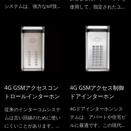
システムは、強力なIoT技
使用して、指定されたユー
術を統合しています。...
ザーにダイヤルするための
アカウント番号を押しま
す。これは4Gネットワー
クの使用方法です。また、
ドアの入口を制御すること
もできます。キーパッドを
使用してパスワードを入力
し、ロックを解除すること
もできます。
4G GSMアクセスコン
4G GSMアクセス制御
トロールインターホン
ドアインターホン
（直列接続）
4Gドアインターホンシス
従来のインターコムシステ
テムは、アパートや住宅ビ
ムは古い回線のために使い
ルに最適です。この現代的
にくいことがあります。