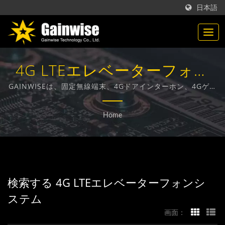
日本語
4G LTEエレベーターフォン
システム検索済み | 台湾製の
GAINWISEは、固定無線端末、4Gドアインターホン、4Gゲー
トオープナー、4G煙感知器の設計、開発、製造に特化したメ
通信製品メーカー | Gainwise
ーカーおよび輸出業者です。
Home
Technology Co., Ltd.
検索する 4G LTEエレベーターフォンシ
ステム
画面：