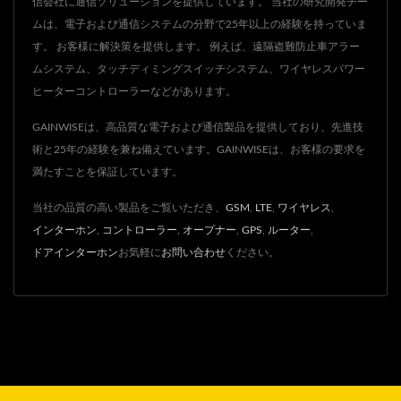
信会社に通信ソリューションを提供しています。 当社の研究開発チー
ムは、電子および通信システムの分野で25年以上の経験を持っていま
す。 お客様に解決策を提供します。 例えば、遠隔盗難防止車アラー
ムシステム、タッチディミングスイッチシステム、ワイヤレスパワー
ヒーターコントローラーなどがあります。
GAINWISEは、高品質な電子および通信製品を提供しており、先進技
術と25年の経験を兼ね備えています。GAINWISEは、お客様の要求を
満たすことを保証しています。
当社の品質の高い製品をご覧いただき、
GSM
,
LTE
,
ワイヤレス
,
インターホン
,
コントローラー
,
オープナー
,
GPS
,
ルーター
,
ドアインターホン
お気軽に
お問い合わせ
ください。