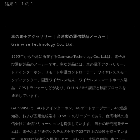
トリガー条件が満たされる
結果 1 - 1 の 1
と、高音量の音（しばしば
車両に取り付けられたサイ
レン、クラクション、録音
車の電子アクセサリー | 台湾製の通信製品メーカー |
された警告音、車両のホー
Gainwise Technology Co., Ltd.
ン、またはこれらの組み合
わせ）を発することで機能
1995年から台湾に所在するGainwise Technology Co., Ltd.は、電子及
び通信製品のメーカーです。主な製品には、車の電子アクセサリー、
します。
ドアインターホン、リモート中継コントローラー、ワイヤレススモー
クディテクター、固定ワイヤレス端末、ワイヤレススマートホーム製
品、GPSトラッカーなどがあり、D-U-N-S®の認証と検証プロセスを
通過しています。
GAINWISEは、4Gドアインターホン、4Gゲートオープナー、4G煙感
知器、および固定無線端末（FWT）のリーダーであり、台湾地域の通
信会社に通信ソリューションを提供しています。 当社の研究開発チー
ムは、電子および通信システムの分野で25年以上の経験を持っていま
す。 お客様に解決策を提供します。 例えば、遠隔盗難防止車アラー