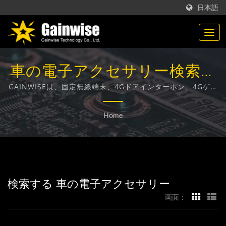
日本語
車の電子アクセサリー検索済
み | 台湾製の通信製品メーカ
GAINWISEは、固定無線端末、4Gドアインターホン、4Gゲー
トオープナー、4G煙感知器の設計、開発、製造に特化したメ
ー | Gainwise Technology
ーカーおよび輸出業者です。
Home
Co., Ltd.
検索する 車の電子アクセサリー
画面：