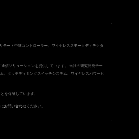
ンターホン、リモート中継コントローラー、ワイヤレススモークディテクタ
社に通信ソリューションを提供しています。 当社の研究開発チー
テム、タッチディミングスイッチシステム、ワイヤレスパワーヒ
すことを保証しています。
軽に
お問い合わせ
ください。