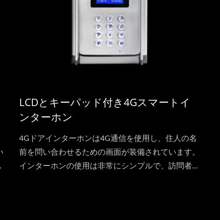
LCDとキーパッド付き4Gスマートイ
ンターホン
4Gドアインターホンは4G通信を使用し、住人の名
い
前を問い合わせるための画面が装備されています。
質
インターホンの使用は非常にシンプルで、訪問者は
境
住人の番号を押すだけで、インターホンが4Gを使
い
用して住人の携帯電話に通話します。通話中に住人
訪
は自分の携帯電話の番号キーを押すことでドアロッ