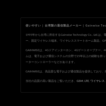
問者と居住者の間でシームレスかつリアルタイム
コミュニケーションを提供し、効率的なアクセス
理を可能にします。双方向オーディオ機能により
明瞭で鮮明な会話が実現され、アクセス制御の効
使いやすい | 台湾製の通信製品メーカー | Gainwise Technol
を高めます。
1995年から台湾に所在するGainwise Technology
ー、固定ワイヤレス端末、ワイヤレススマートホーム製品、GPS
GAINWISEは、4Gドアインターホン、4Gゲートオープナ
ムは、電子および通信システムの分野で25年以上の経験を持っ
ーターコントローラーなどがあります。
GAINWISEは、高品質な電子および通信製品を提供しており、
当社の品質の高い製品をご覧いただき、
GSM
,
LTE
,
ワイヤレス
,