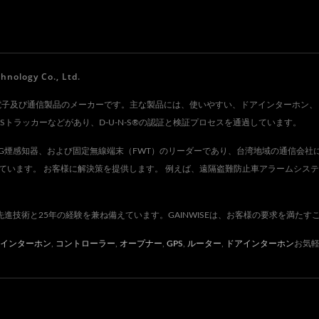
な
クを制御することができ、より便利です。
管
、
果
ogy Co., Ltd.
 Co., Ltd.は、電子及び通信製品のメーカーです。主な製品には、使いやすい、ドアイ
トラッカーなどがあり、D-U-N-S®の認証と検証プロセスを通過しています。
ー、4G煙感知器、および固定無線端末（FWT）のリーダーであり、台湾地域の通信会
ています。 お客様に解決策を提供します。 例えば、遠隔盗難防止車アラームシス
先進技術と25年の経験を兼ね備えています。GAINWISEは、お客様の要求を満た
インターホン
,
コントローラー
,
オープナー
,
GPS
,
ルーター
,
ドアインターホン
お気