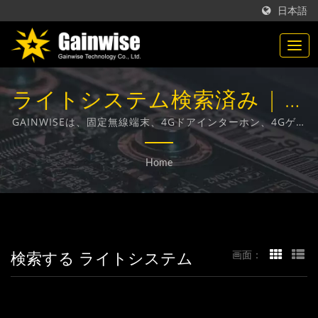
日本語
ライトシステム検索済み | 台
湾製の通信製品メーカー |
GAINWISEは、固定無線端末、4Gドアインターホン、4Gゲー
トオープナー、4G煙感知器の設計、開発、製造に特化したメ
Gainwise Technology Co.,
ーカーおよび輸出業者です。
Home
Ltd.
検索する ライトシステム
画面：