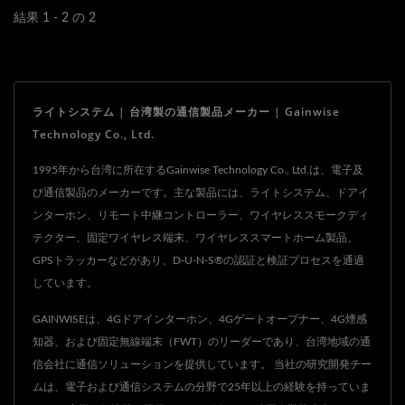
寿命と光効率は、白熱灯の
光の利用可能性などの条件
結果 1 - 2 の 2
数倍に達することができ、
に基づいて調整を行いま
一体型蛍光灯よりもはるか
す。照明は、ある美的また
に高いです。
は実用的な効果を達成する
ライトシステム | 台湾製の通信製品メーカー | Gainwise
ために光を意図的に適用す
Technology Co., Ltd.
ることを指します。タスク
照明、アクセント照明、一
1995年から台湾に所在するGainwise Technology Co., Ltd.は、電子及
び通信製品のメーカーです。主な製品には、ライトシステム、ドアイ
般照明などが含まれます。
ンターホン、リモート中継コントローラー、ワイヤレススモークディ
テクター、固定ワイヤレス端末、ワイヤレススマートホーム製品、
GPSトラッカーなどがあり、D-U-N-S®の認証と検証プロセスを通過
しています。
GAINWISEは、4Gドアインターホン、4Gゲートオープナー、4G煙感
知器、および固定無線端末（FWT）のリーダーであり、台湾地域の通
信会社に通信ソリューションを提供しています。 当社の研究開発チー
ムは、電子および通信システムの分野で25年以上の経験を持っていま