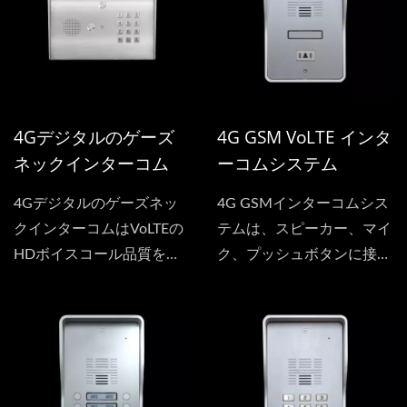
デバイスは、安全なアクセ
り、厳しい環境条件に耐え
ス制御とリアルタイムの来
るため、耐久性と信頼性が
訪者との対話を提供しま
確保されています。 高度
す。
な4G接続性により、イン
ターコムは訪問者と居住者
4Gデジタルのゲーズ
4G GSM VoLTE インタ
の間でシームレスかつリア
ネックインターコム
ーコムシステム
ルタイムなコミュニケーシ
ョンを提供し、効率的なア
4Gデジタルのゲーズネッ
4G GSMインターコムシス
クセス管理を可能にしま
クインターコムはVoLTEの
テムは、スピーカー、マイ
す。双方向オーディオ機能
HDボイスコール品質をサ
ク、プッシュボタンに接続
により、明瞭で鮮明な会話
ポートしており、デバイス
するオプションがありま
が実現され、アクセス制御
はさまざまな開扉ソリュー
す。これは、ゲートの隣に
の効果を高めます。
ションをサポートし、パス
設置されるアドオンインタ
ワードで扉を開くことがで
ーコムインターフェースと
き、呼び出して扉を開くこ
して使用され、ワイヤレス