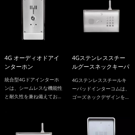
理します。高品質で耐久性
ています。
のあるLEDライトボタンと
防水スピーカーおよびマイ
クを使用しています。
4G オーディオドアイ
4Gステンレススチー
ンターホン
ルグースネックキーパ
ッドインターコム
統合型4Gドアインターホ
4Gステンレススチールキ
ンは、シームレスな機能性
ーパッドインターコムは、
と耐久性を兼ね備えてお
ゴーズネックデザインを採
り、一体成型のプラスチッ
用した、安全で使いやすい
クケーシングとスリムなス
アクセス制御用の通信シス
テンレススチールパネルが
テムです。高品質のステン
特徴です。この高度な通信
レススチールで作られてお