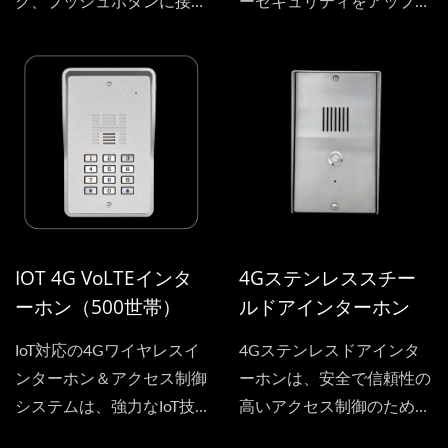
ク、プッシュボタンに接続
ーセキュリティをアップグ
でき、ワイヤレスゲートイ
レードしましょう。この
ンターホンとして機能しま
IoT対応システムは、シン
す。また、IoT機能によ
プルなウェブインターフェ
り、ユーザーはいつでもウ
ースを通じて完全なコント
ェブインターフェースを開
ロールを提供します—デバ
いてデバイスを追加した
イスの追加、承認された番
り、発信電話番号を設定し
号の管理、数秒での発信設
たり、ゲートアクセス用の
定が可能です。従来のリモ
承認された着信番号を設定
コンにさようならを告げ、
IOT 4G VoLTEインタ
4Gステンレススチー
したりできます。そのた
今ではスマートフォンから
ーホン（500世帯）
ルドアインターホン
め、従来のリモコンを必要
直接ゲートを開けることが
とせずに、携帯電話で直接
でき、究極の便利さと安心
IoT対応の4Gワイヤレスイ
4Gステンレスドアインタ
ゲートを開けることがで
感を兼ね備えています。
ンターホン＆アクセス制御
ーホンは、安全で信頼性の
き、便利さとセキュリティ
システムは、強力なIoT技
高いアクセス制御のために
を兼ね備えています。
術を統合しています。...
設計された最新の通信シス