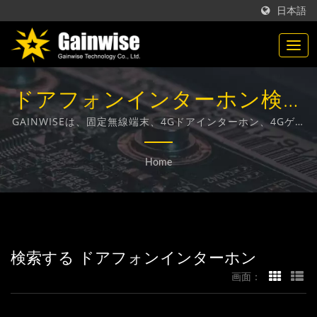
日本語
ドアフォンインターホン検索
済み | 台湾製の通信製品メー
GAINWISEは、固定無線端末、4Gドアインターホン、4Gゲー
トオープナー、4G煙感知器の設計、開発、製造に特化したメ
カー | Gainwise Technology
ーカーおよび輸出業者です。
Home
Co., Ltd.
検索する ドアフォンインターホン
画面：