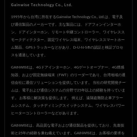
Gainwise Technology Co., Ltd.
し、ロックを解除すること
もできます。
1995年から台湾に所在するGainwise Technology Co., Ltd.は、電子及
び通信製品のメーカーです。主な製品には、ドアフォンインターホ
ン、ドアインターホン、リモート中継コントローラー、ワイヤレスス
モークディテクター、固定ワイヤレス端末、ワイヤレススマートホー
ム製品、GPSトラッカーなどがあり、D-U-N-S®の認証と検証プロセ
スを通過しています。
GAINWISEは、4Gドアインターホン、4Gゲートオープナー、4G煙感
知器、および固定無線端末（FWT）のリーダーであり、台湾地域の通
信会社に通信ソリューションを提供しています。 当社の研究開発チー
ムは、電子および通信システムの分野で25年以上の経験を持っていま
す。 お客様に解決策を提供します。 例えば、遠隔盗難防止車アラー
ムシステム、タッチディミングスイッチシステム、ワイヤレスパワー
ヒーターコントローラーなどがあります。
GAINWISEは、高品質な電子および通信製品を提供しており、先進技
術と25年の経験を兼ね備えています。GAINWISEは、お客様の要求を