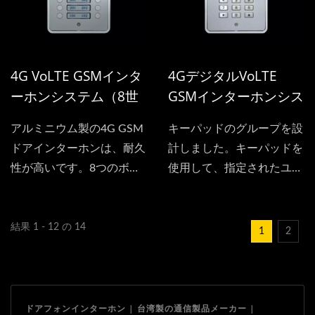
ともできます。
インターコムシステムとし
て利用できます。携帯電話
でゲートを開けることは、
もはやリモコンが必要ない
4G VoLTE GSMインタ
4GデジタルVoLTE
ことを意味します。
ーホンシステム（8世
GSMインターホンシス
帯）
テム（マルチレジデン
アルミニウム製の4G GSM
キーパッドのグループを設
ト）
ドアインターホンは、耐久
計しました。キーパッドを
性が高いです。8つのボタ
使用して、指定されたユー
ンがあり、それぞれが別の
ザーにダイヤルするための
ユーザー用で、3Gインタ
アカウント番号を押しま
ーホンを共有でき、各ボタ
す。これは4Gネットワー
結果 1 - 12 の 14
1
2
ンは3つの電話番号のセッ
クの使用方法です。また、
トを保存できます。このド
ドアの入口を制御すること
アインターホンは最大8人
もできます。キーパッドを
の住民が使用できます。
使用してパスワードを入力
ドアフォンインターホン | 台湾製の通信製品メーカー |