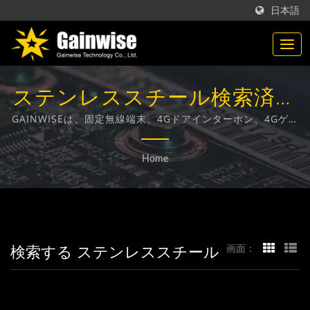
日本語
ステンレススチール検索済み
| 台湾製の通信製品メーカー
GAINWISEは、固定無線端末、4Gドアインターホン、4Gゲー
トオープナー、4G煙感知器の設計、開発、製造に特化したメ
| Gainwise Technology Co.,
ーカーおよび輸出業者です。
Home
Ltd.
検索する ステンレススチール
画面：