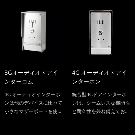
テムです。高品質のステン
庫の出入口を監視および管
レススチールで作られてお
理します。高品質で耐久性
り、さまざまな天候条件に
のあるLEDライトボタンと
耐えるための耐久性と長寿
防水スピーカーおよびマイ
命を保証しています。
クを使用しています。
3Gオーディオドアイ
4G オーディオドアイ
ンターコム
ンターホン
3G オーディオインターホ
統合型4Gドアインターホ
ンは他のデバイスに比べて
ンは、シームレスな機能性
小さなマザーボードを使用
と耐久性を兼ね備えてお
し、高品質で耐久性のある
り、一体成型のプラスチッ
LEDライトボタンも使用し
クケーシングとスリムなス