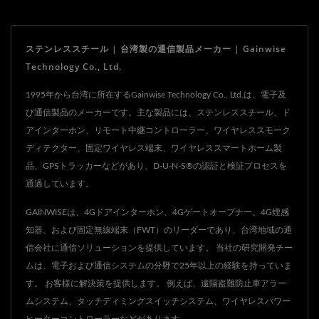
り、厳しい環境条件に耐え
るため、耐久性と信頼性が
ステンレススチール | 台湾製の通信製品メーカー | Gainwise
確保されています。 高度
Technology Co., Ltd.
な4G接続性により、イン
ターコムは訪問者と居住者
1995年から台湾に所在するGainwise Technology Co., Ltd.は、電子及
び通信製品のメーカーです。主な製品には、ステンレススチール、ド
の間でシームレスかつリア
アインターホン、リモート中継コントローラー、ワイヤレススモーク
ルタイムなコミュニケーシ
ディテクター、固定ワイヤレス端末、ワイヤレススマートホーム製
ョンを提供し、効率的なア
品、GPSトラッカーなどがあり、D-U-N-S®の認証と検証プロセスを
クセス管理を可能にしま
通過しています。
す。双方向オーディオ機能
GAINWISEは、4Gドアインターホン、4Gゲートオープナー、4G煙感
により、明瞭で鮮明な会話
知器、および固定無線端末（FWT）のリーダーであり、台湾地域の通
が実現され、アクセス制御
信会社に通信ソリューションを提供しています。 当社の研究開発チー
の効果を高めます。
ムは、電子および通信システムの分野で25年以上の経験を持っていま
す。 お客様に解決策を提供します。 例えば、遠隔盗難防止車アラー
ムシステム、タッチディミングスイッチシステム、ワイヤレスパワー