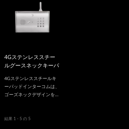
ています。
テンレススチールパネルが
特徴です。この高度な通信
デバイスは、安全なアクセ
ス制御とリアルタイムの来
訪者との対話を提供しま
す。
4Gステンレススチー
ルグースネックキーパ
ッドインターコム
4Gステンレススチールキ
ーパッドインターコムは、
ゴーズネックデザインを採
用した、安全で使いやすい
アクセス制御用の通信シス
テムです。高品質のステン
結果 1 - 5 の 5
レススチールで作られてお