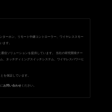
ォン、ドアインターホン、リモート中継コントローラー、ワイヤレススモー
ています。
社に通信ソリューションを提供しています。 当社の研究開発チー
テム、タッチディミングスイッチシステム、ワイヤレスパワーヒ
すことを保証しています。
軽に
お問い合わせ
ください。