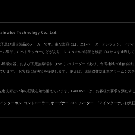
 Technology Co., Ltd.
 Co., Ltd.は、電子及び通信製品のメーカーです。主な製品には、エレベーターテレフ
製品、GPSトラッカーなどがあり、D-U-N-S®の認証と検証プロセスを通過し
ー、4G煙感知器、および固定無線端末（FWT）のリーダーであり、台湾地域の通信会
ています。 お客様に解決策を提供します。 例えば、遠隔盗難防止車アラームシス
先進技術と25年の経験を兼ね備えています。GAINWISEは、お客様の要求を満た
インターホン
,
コントローラー
,
オープナー
,
GPS
,
ルーター
,
ドアインターホン
お気