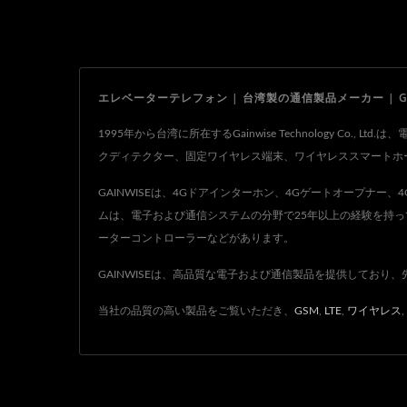
エレベーターテレフォン | 台湾製の通信製品メーカー | Gainwise
1995年から台湾に所在するGainwise Technology
クディテクター、固定ワイヤレス端末、ワイヤレススマートホーム
GAINWISEは、4Gドアインターホン、4Gゲートオープナ
ムは、電子および通信システムの分野で25年以上の経験を持っ
ーターコントローラーなどがあります。
GAINWISEは、高品質な電子および通信製品を提供しており、
当社の品質の高い製品をご覧いただき、
GSM
,
LTE
,
ワイヤレス
,