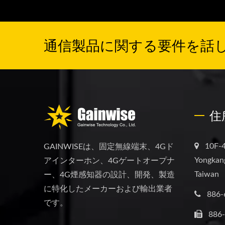
通信製品に関する要件を話
住
10F-4
GAINWISEは、固定無線端末、4Gド
Yongkang
アインターホン、4Gゲートオープナ
Taiwan
ー、4G煙感知器の設計、開発、製造
に特化したメーカーおよび輸出業者
886-
です。
886