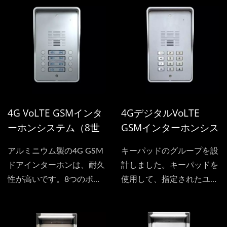
す。これは、ゲートの隣に
設置されるアドオンインタ
ーコムインターフェースと
して使用され、ワイヤレス
インターコムシステムとし
て利用できます。携帯電話
でゲートを開けることは、
もはやリモコンが必要ない
4G VoLTE GSMインタ
4GデジタルVoLTE
ことを意味します。
ーホンシステム（8世
GSMインターホンシス
帯）
テム（マルチレジデン
アルミニウム製の4G GSM
キーパッドのグループを設
ト）
ドアインターホンは、耐久
計しました。キーパッドを
性が高いです。8つのボタ
使用して、指定されたユー
ンがあり、それぞれが別の
ザーにダイヤルするための
ユーザー用で、3Gインタ
アカウント番号を押しま
ーホンを共有でき、各ボタ
す。これは4Gネットワー