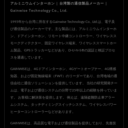
アルミニウムインターホン | 台湾製の通信製品メーカー |
す。通話中に住人は自分の
Gainwise Technology Co., Ltd.
携帯電話の番号キーを押す
ことでドアロックを制御す
1995年から台湾に所在するGainwise Technology Co., Ltd.は、電子及
び通信製品のメーカーです。主な製品には、アルミニウムインターホ
ることができ、より便利で
ン、ドアインターホン、リモート中継コントローラー、ワイヤレスス
す。
モークディテクター、固定ワイヤレス端末、ワイヤレススマートホー
ム製品、GPSトラッカーなどがあり、D-U-N-S®の認証と検証プロセ
スを通過しています。
GAINWISEは、4Gドアインターホン、4Gゲートオープナー、4G煙感
知器、および固定無線端末（FWT）のリーダーであり、台湾地域の通
信会社に通信ソリューションを提供しています。 当社の研究開発チー
ムは、電子および通信システムの分野で25年以上の経験を持っていま
す。 お客様に解決策を提供します。 例えば、遠隔盗難防止車アラー
ムシステム、タッチディミングスイッチシステム、ワイヤレスパワー
ヒーターコントローラーなどがあります。
GAINWISEは、高品質な電子および通信製品を提供しており、先進技