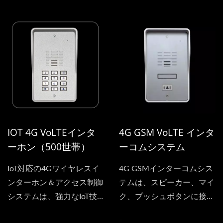
でき、ワイヤレスゲートイ
レードしましょう。この
ンターホンとして機能しま
IoT対応システムは、シン
す。また、IoT機能によ
プルなウェブインターフェ
り、ユーザーはいつでもウ
ースを通じて完全なコント
ェブインターフェースを開
ロールを提供します—デバ
いてデバイスを追加した
イスの追加、承認された番
り、発信電話番号を設定し
号の管理、数秒での発信設
たり、ゲートアクセス用の
定が可能です。従来のリモ
承認された着信番号を設定
コンにさようならを告げ、
IOT 4G VoLTEインタ
4G GSM VoLTE インタ
したりできます。そのた
今ではスマートフォンから
ーホン（500世帯）
ーコムシステム
め、従来のリモコンを必要
直接ゲートを開けることが
とせずに、携帯電話で直接
でき、究極の便利さと安心
IoT対応の4Gワイヤレスイ
4G GSMインターコムシス
ゲートを開けることがで
感を兼ね備えています。
ンターホン＆アクセス制御
テムは、スピーカー、マイ
き、便利さとセキュリティ
システムは、強力なIoT技
ク、プッシュボタンに接続
を兼ね備えています。
術を統合しています。...
するオプションがありま