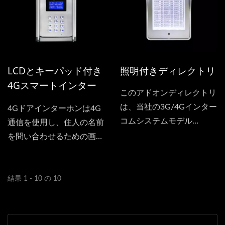
通話が可能です。ドアフォ
ンはあなたの携帯電話にダ
イヤルし、どこにいても訪
問者と話すことができま
す。また、DTMFおよび
LCDとキーパッド付き
照明付きディレクトリ
SMSによる遠隔ドアの解錠
4Gスマートインター
もサポートしています。
このアドオンディレクトリ
ホン
は、当社の3G/4Gインター
4Gドアインターホンは4G
コムシステムモデル
通信を使用し、住人の名前
SS1808-12-Multiおよび
を問い合わせるための画面
SS1603-12-Multiに特別に
が装備されています。イン
設計されています。
ターホンの使用は非常にシ
ンプルで、訪問者は住人の
結果 1 - 10 の 10
番号を押すだけで、インタ
ーホンが4Gを使用して住
人の携帯電話に通話しま