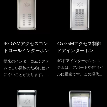
ンは3つの電話番号のセッ
クの使用方法です。また、
トを保存できます。このド
ドアの入口を制御すること
アインターホンは最大8人
もできます。キーパッドを
の住民が使用できます。
使用してパスワードを入力
し、ロックを解除すること
もできます。
4G GSMアクセスコン
4G GSMアクセス制御
トロールインターホン
ドアインターホン
（直列接続）
4Gドアインターホンシス
従来のインターコムシステ
テムは、アパートや住宅ビ
ムは古い回線のために使い
ルに最適です。この現代的
にくいことがあります。
なデバイスは、1台で最大
4Gドアインターホンを使
24世帯をサポートできるた
用すると、古い回線の問題
め、共同生活空間に理想的
はありません。モバイル通
な選択肢です。
信を使用して安定した音声