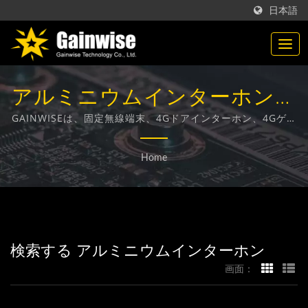
日本語
アルミニウムインターホン検
索済み | 台湾製の通信製品メ
GAINWISEは、固定無線端末、4Gドアインターホン、4Gゲー
トオープナー、4G煙感知器の設計、開発、製造に特化したメ
ーカー | Gainwise
ーカーおよび輸出業者です。
Home
Technology Co., Ltd.
検索する アルミニウムインターホン
画面：