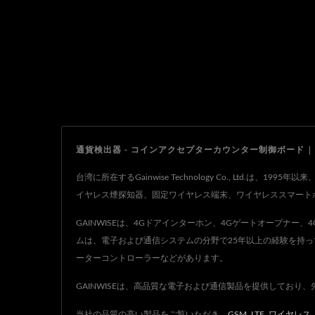
通貨検出器 - コインアクセプターカウンター制御ボード | 台湾の通信
台湾に所在するGainwise Technology Co., L
イヤレス煙探知器、固定ワイヤレス端末、ワイヤレススマートホ
GAINWISEは、4Gドアインターホン、4Gゲートオープナ
ムは、電子および通信システムの分野で25年以上の経験を持っ
ーターコントローラーなどがあります。
GAINWISEは、高品質な電子および通信製品を提供しており、
当社の品質の高い製品をご覧いただき、
GSM
,
LTE
,
ワイヤレス
,