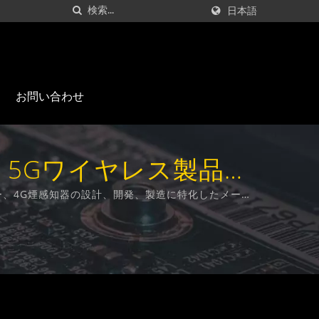
日本語
お問い合わせ
/ 5Gワイヤレス製品メ
, Ltd.
ナー、4G煙感知器の設計、開発、製造に特化したメーカ