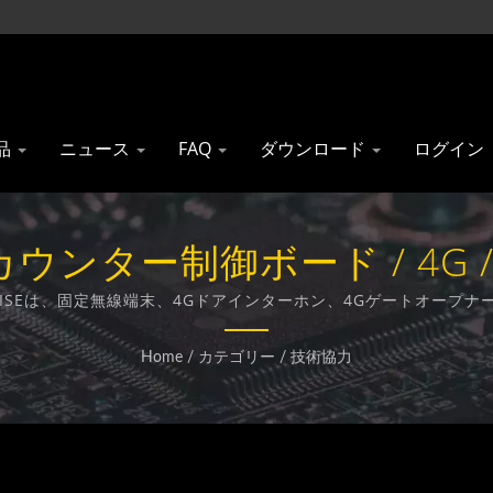
品
ニュース
FAQ
ダウンロード
ログイン
ンター制御ボード / 4G 
 Gainwise Technology Co.
NWISEは、固定無線端末、4Gドアインターホン、4Gゲートオープ
ーおよび輸出業者です。
Home
/
カテゴリー
/
技術協力