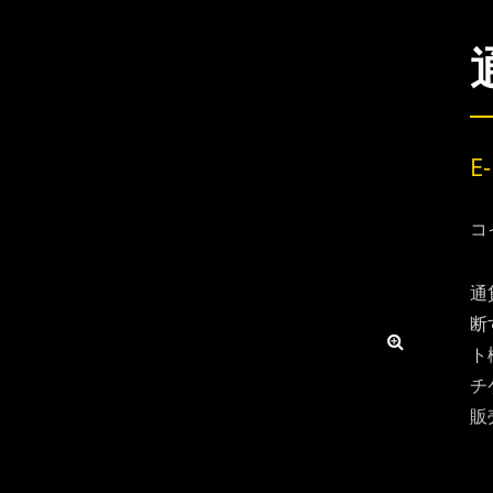
E
コ
通
断
ト
チ
販