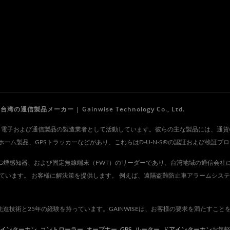
製品メーカー | Gainwise Technology Co., Ltd.
td.は、1995年以来、電子および通信製品の製造業者として活動しています。彼らの主な製
ーム製品、GPSトラッカーなどがあり、これらはD-U-N-S®の認証および検証プ
ー、4G煙感知器、および固定無線端末（FWT）のリーダーであり、台湾地域の通信会
ています。 お客様に解決策を提供します。 例えば、遠隔盗難防止車アラームシス
先進技術と25年の経験を持っています。GAINWISEは、お客様の要求を満たすこと
インターホン
,
コントローラー
,
オープナー
,
GPS
,
ルーター
,
ドアインターホン
お気