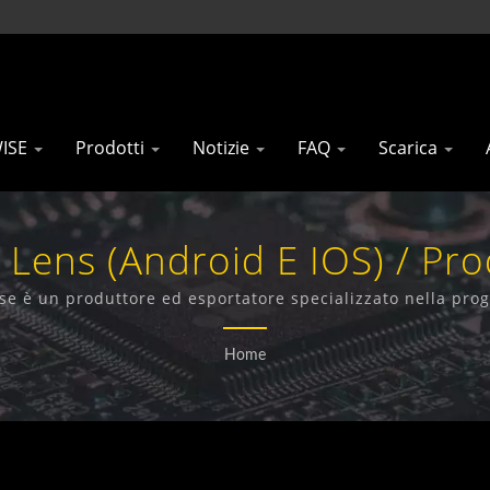
WISE
Prodotti
Notizie
FAQ
Scarica
 Lens (Android E IOS) / Pro
G / 5G | Gainwise Technolog
se è un produttore ed esportatore specializzato nella pro
ess Fissi, Interfono 4G, Apri Cancello 4G e Rilevatore di Fu
Home