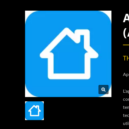
T
Ap
L'a
con
tem
tec
ut