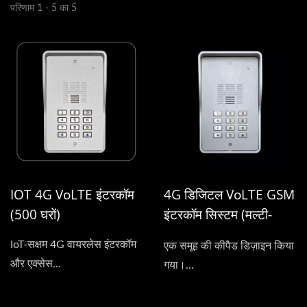
परिणाम 1 - 5 का 5
IOT 4G VoLTE इंटरकॉम
4G डिजिटल VoLTE GSM
(500 घरों)
इंटरकॉम सिस्टम (मल्टी-
रेसिडेंट)
IoT-सक्षम 4G वायरलेस इंटरकॉम
एक समूह की कीपैड डिज़ाइन किया
और एक्सेस...
गया।...