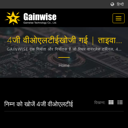
हिन्दी
4जी वीओएलटीईखोजी गई | ताइवान
में बने टेलीकम्यूनिकेशन उत्पाद निर्माता
GAINWISE एक निर्माता और निर्यातक है जो स्थिर वायरलेस टर्मिनल, 4G
दरवाजा इंटरकॉम, 4G गेट ओपनर और 4G स्मोक डिटेक्टर के डिजाइन,
| Gainwise Technology Co.,
विकास और निर्माण में विशेषज्ञता रखता है।
Home
Ltd.
निम्न को खोजें 4जी वीओएलटीई
दिखाना: