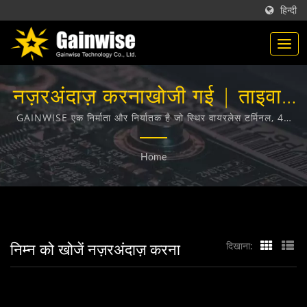
हिन्दी
नज़रअंदाज़ करनाखोजी गई | ताइवान
में बने टेलीकम्यूनिकेशन उत्पाद निर्माता
GAINWISE एक निर्माता और निर्यातक है जो स्थिर वायरलेस टर्मिनल, 4G
दरवाजा इंटरकॉम, 4G गेट ओपनर और 4G स्मोक डिटेक्टर के डिजाइन,
| Gainwise Technology Co.,
विकास और निर्माण में विशेषज्ञता रखता है।
Home
Ltd.
निम्न को खोजें नज़रअंदाज़ करना
दिखाना: