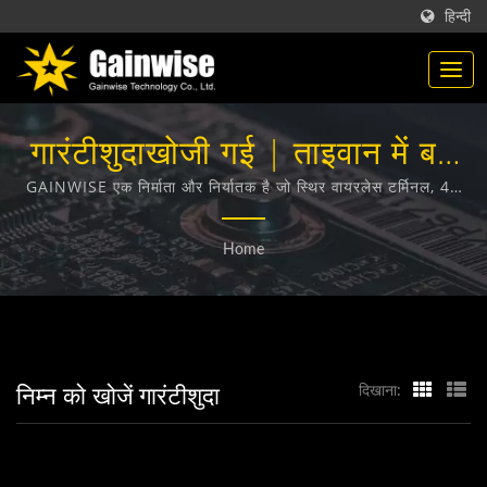
हिन्दी
गारंटीशुदाखोजी गई | ताइवान में बने
टेलीकम्यूनिकेशन उत्पाद निर्माता |
GAINWISE एक निर्माता और निर्यातक है जो स्थिर वायरलेस टर्मिनल, 4G
दरवाजा इंटरकॉम, 4G गेट ओपनर और 4G स्मोक डिटेक्टर के डिजाइन,
Gainwise Technology Co.,
विकास और निर्माण में विशेषज्ञता रखता है।
Home
Ltd.
निम्न को खोजें गारंटीशुदा
दिखाना: