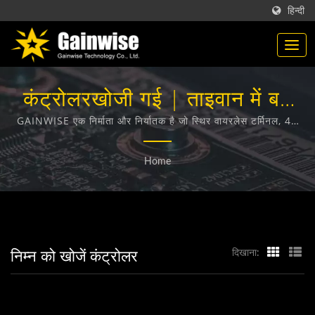
हिन्दी
कंट्रोलरखोजी गई | ताइवान में बने
टेलीकम्यूनिकेशन उत्पाद निर्माता |
GAINWISE एक निर्माता और निर्यातक है जो स्थिर वायरलेस टर्मिनल, 4G
दरवाजा इंटरकॉम, 4G गेट ओपनर और 4G स्मोक डिटेक्टर के डिजाइन,
Gainwise Technology Co.,
विकास और निर्माण में विशेषज्ञता रखता है।
Home
Ltd.
निम्न को खोजें कंट्रोलर
दिखाना: