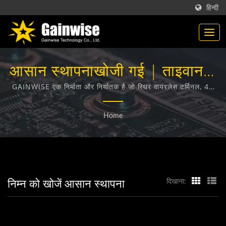
हिन्दी
आसान स्थापनाखोजी गई | ताइवान में
बने टेलीकम्यूनिकेशन उत्पाद निर्माता |
GAINWISE एक निर्माता और निर्यातक है जो स्थिर वायरलेस टर्मिनल, 4G
दरवाजा इंटरकॉम, 4G गेट ओपनर और 4G स्मोक डिटेक्टर के डिजाइन,
Gainwise Technology Co.,
विकास और निर्माण में विशेषज्ञता रखता है।
Home
Ltd.
निम्न को खोजें आसान स्थापना
दिखाना: