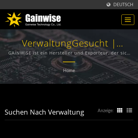
DEUTSCH
VerwaltungGesucht |
Hergestellt In Taiwan |
GAINWISE ist ein Hersteller und Exporteur, der sich
auf das Design, die Entwicklung und die Herstellung
Hersteller Von
von Festnetz-Funkterminals, 4G-Türsprechanlagen,
Home
4G-Toröffnern und 4G-Rauchmeldern spezialisiert
Telekommunikationsprodukt
hat.
| Gainwise Technology Co.,
Ltd.
Suchen Nach Verwaltung
Anzeige: