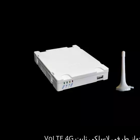
از طرفي لاسلكي ثابت VoLTE 4G