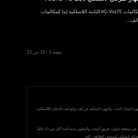
مكالمات 4G VoLTE الثابتة اللاسلكية إما كمكالمات
تف...
نتيجة 1 - 12 من 12
Gainwise Technology Co. في تايوان منذ عام 1995، وهي شركة مصنعة لمنتجات إلكترونية واتصالات.منتجاتهم الرئيسية، بما في ذلك 4G VOLTE، أجهزة اتصال الباب، وأجهزة التحكم عن بُعد، وكواشف الدخان اللاسلكية،
تمتلك GAINWISE الريادة في جهاز الانتركم البابي 4G، فتاحة البوابة 4G، كاشف الدخان 4G والمحطة اللاسلكية الثابتة (FWT)، وتوفر حلول اتصال لشركات الاتصالات في منطقة تايوان. فريق البحث والتطوير لدينا لديه أكثر من 25 عامًا
تحكم لاسلكي لتسخين الطاقة... إلخ.