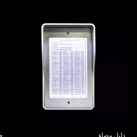
دليل مضاء
جه