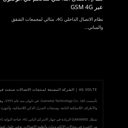
عبر GSM 4G
نظام الاتصال الداخلي 4G، مثالي لمجمعات الشقق
والمباني...
4G VOLTE | الشركة المصنعة لمنتجات الاتصالات صنعت في تايوان | Gainwise Technology Co., Ltd.
والأطراف اللاسلكية الثابتة، ومنتجات المنزل الذكي اللاسلكية، وأجهزة تتبع GPS، والتي اجتازت عملية المصادقة والتحقق من N-S
من الخبرة في مجالات الإلكترونيات وأنظمة الاتصالات. توفير حلول لعملا