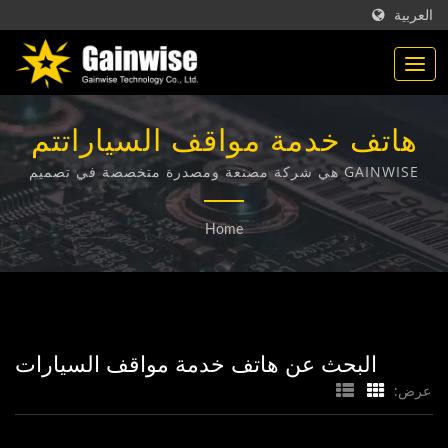
العربية
هاتف خدمة مواقف السياراتتم
البحث | منتجات الاتصالات
GAINWISE هي شركة مصنعة ومصدرة متخصصة في تصميم
وتطوير وتصنيع أجهزة الاتصال اللاسلكية الثابتة وجهاز الباب
المصنوعة في تايوان |
الداخلي 4G وفتاحة البوابة 4G وكاشف الدخان 4G.
Home
Gainwise Technology Co.,
Ltd.
البحث عن هاتف خدمة مواقف السيارات
عرض: