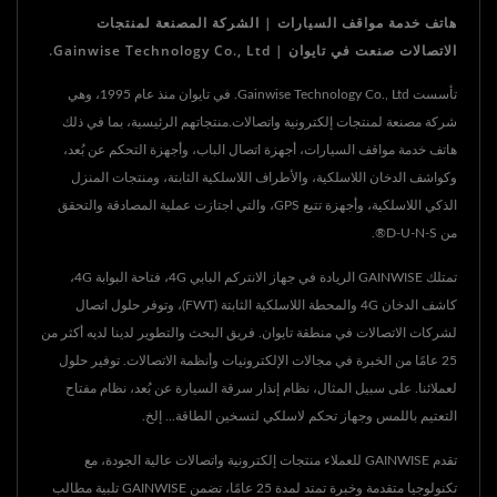
هاتف خدمة مواقف السيارات | الشركة المصنعة لمنتجات
الاتصالات صنعت في تايوان | Gainwise Technology Co., Ltd.
تأسست Gainwise Technology Co., Ltd. في تايوان منذ عام 1995، وهي
شركة مصنعة لمنتجات إلكترونية واتصالات.منتجاتهم الرئيسية، بما في ذلك
هاتف خدمة مواقف السيارات، أجهزة اتصال الباب، وأجهزة التحكم عن بُعد،
وكواشف الدخان اللاسلكية، والأطراف اللاسلكية الثابتة، ومنتجات المنزل
الذكي اللاسلكية، وأجهزة تتبع GPS، والتي اجتازت عملية المصادقة والتحقق
من D-U-N-S®.
تمتلك GAINWISE الريادة في جهاز الانتركم البابي 4G، فتاحة البوابة 4G،
كاشف الدخان 4G والمحطة اللاسلكية الثابتة (FWT)، وتوفر حلول اتصال
لشركات الاتصالات في منطقة تايوان. فريق البحث والتطوير لدينا لديه أكثر من
25 عامًا من الخبرة في مجالات الإلكترونيات وأنظمة الاتصالات. توفير حلول
لعملائنا. على سبيل المثال، نظام إنذار سرقة السيارة عن بُعد، نظام مفتاح
التعتيم باللمس وجهاز تحكم لاسلكي لتسخين الطاقة... إلخ.
تقدم GAINWISE للعملاء منتجات إلكترونية واتصالات عالية الجودة، مع
تكنولوجيا متقدمة وخبرة تمتد لمدة 25 عامًا، تضمن GAINWISE تلبية مطالب