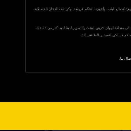
Gainwise Technology Co.. في تايوان منذ عام 1995، وهي شركة مصنعة لمنتجات إلكترونية واتصالات.منتجاتهم الرئيسية، بما في ذلك تشفير VPN، أجهزة اتصال الباب، وأجهزة التحكم عن بُعد، وكواشف الدخان اللاسلكية،
تمتلك GAINWISE الريادة في جهاز الانتركم البابي 4G، فتاحة البوابة 4G، كاشف الدخان 4G والمحطة اللاسلكية الثابتة (FWT)، وتوفر حلول اتصال لشركات الاتصالات في منطقة تايوان. فريق البحث والتطوير لدينا لديه أكثر من 25 عامًا
تحكم لاسلكي لتسخين الطاقة... إلخ.
تصال بنا
.