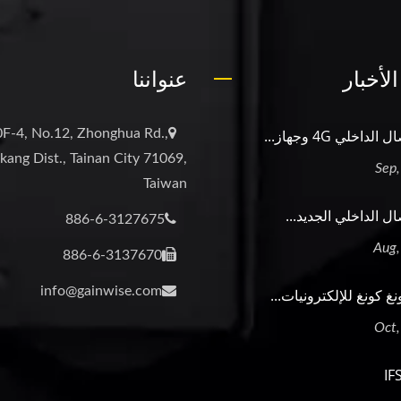
لأخبار
عنواننا
داخلي 4G وجهاز...
0F-4, No.12, Zhonghua Rd.,
kang Dist., Tainan City 71069,
Taiwan
ال الداخلي الجديد...
886-6-3127675
886-6-3137670
info@gainwise.com
 كونغ للإلكترونيات...