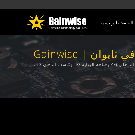
الصفحة الرئيسية
تشفير VPNتم البحث | منتجات الاتصالات المصنوعة في تايوان | Gainwise