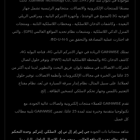
موجودة في تايوان منذ عام 1995، Gainwise Technology Co., Ltd. كانت
مصنعًا للمنتجات الإلكترونية والاتصالات. منتجاتهم الرئيسية تشمل جهاز
التوجيه 3G (المدمج في الوحدة) ، وأجهزة الانتركم البابية ، ومراقبي الريلي
البعيدة ، وكاشفات الدخان اللاسلكية ، ومحطات اللاسلكية الثابتة ، ومنتجات
المنزل الذكي اللاسلكية ، ومتتبعات نظام تحديد المواقع العالمي (GPS) ، والتي
قد اجتازت عملية المصادقة والتحقق من D-U-N-S®.
تمتلك GAINWISE الريادة في جهاز الانتركم البابي 4G، فتاحة البوابة 4G،
كاشف الدخان 4G والمحطة اللاسلكية الثابتة (FWT)، وتوفر حلول اتصال
لشركات الاتصالات في منطقة تايوان. فريق البحث والتطوير لدينا لديه أكثر من
25 عامًا من الخبرة في مجالات الإلكترونيات وأنظمة الاتصالات. توفير حلول
لعملائنا. على سبيل المثال، نظام إنذار سرقة السيارة عن بُعد، نظام مفتاح
التعتيم باللمس وجهاز تحكم لاسلكي لتسخين الطاقة... إلخ.
تقدم GAINWISE للعملاء منتجات إلكترونية واتصالات عالية الجودة، مع
تكنولوجيا متقدمة وخبرة تمتد لمدة 25 عامًا، تضمن GAINWISE تلبية مطالب
كل عميل.
شاهد منتجاتنا ذات الجودة
جي إس إم
,
إل تي إي
,
لاسلكي
,
إنتركم
,
وحدة التحكم
,
فتاح
,
نظام تحديد المواقع العالمي
,
موجه
,
جهاز الاتصال الداخلي للباب
ولا