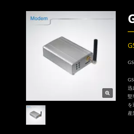
G
G
G
迅
堅
を
産