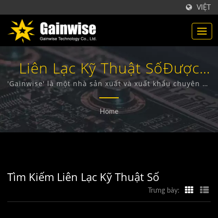
VIỆT
Liên Lạc Kỹ Thuật SốĐược
Tìm Kiếm | Nhà Sản Xuất
'Gainwise' là một nhà sản xuất và xuất khẩu chuyên về
thiết kế, phát triển và sản xuất các thiết bị không dây
Sản Phẩm Viễn Thông Đài
cố định, Intercom cửa 4G, Mở cổng 4G và Báo khói 4G.
Home
Loan | Gainwise Technology
Co., Ltd.
Tìm Kiếm Liên Lạc Kỹ Thuật Số
Trưng bày: