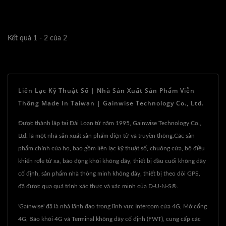
Kết quả 1 - 2 của 2
Liên Lạc Kỹ Thuật Số | Nhà Sản Xuất Sản Phẩm Viễn
Thông Made In Taiwan | Gainwise Technology Co., Ltd.
Được thành lập tại Đài Loan từ năm 1995, Gainwise Technology Co.,
Ltd. là một nhà sản xuất sản phẩm điện tử và truyền thông.Các sản
phẩm chính của họ, bao gồm liên lạc kỹ thuật số, chuông cửa, bộ điều
khiển rơle từ xa, báo động khói không dây, thiết bị đầu cuối không dây
cố định, sản phẩm nhà thông minh không dây, thiết bị theo dõi GPS,
đã được qua quá trình xác thực và xác minh của D-U-N-S®.
'Gainwise' đã là nhà lãnh đạo trong lĩnh vực Intercom cửa 4G, Mở cổng
4G, Báo khói 4G và Terminal không dây cố định (FWT), cung cấp các