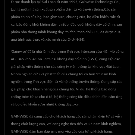
Được thành lập tại Đài Loan từ năm 1995, Gainwise Technology Co.,
Ltd. là một nhà sản xuất sản phẩm điện tử và truyền thông.Các sản
phẩm chính của họ, bao gồm SIM, chuông cửa, bộ điều khiển rơle từ
xa, báo động khói không dây, thiết bị đầu cuối không dây cố định, sản
phẩm nhà thông minh không dây, thiết bị theo dõi GPS, đã được qua
quá trình xác thực và xác minh của D-U-N-S®.
'Gainwise' đã là nhà lãnh đạo trong lĩnh vực Intercom cửa 4G, Mở cổng
4G, Báo khói 4G và Terminal không dây cố định (FWT), cung cấp các
giải pháp viễn thông cho các công ty viễn thông tại khu vực Đài Loan.
Nhóm nghiên cứu và phát triển của chúng tôi có hơn 25 năm kinh
nghiệm trong lĩnh vực điện tử và hệ thống truyền thông. Cung cấp các
giải pháp cho khách hàng của chúng tôi. Ví dụ, hệ thống báo động
chống trộm từ xa cho ô tô, hệ thống công tắc điều chỉnh đèn cảm ứng
và bộ điều khiển sưởi nhiệt không dây...v.v.
GAINWISE đã cung cấp cho khách hàng các sản phẩm điện tử và viễn
thông chất lượng cao, với công nghệ tiên tiến và 25 năm kinh nghiệm,
GAINWISE đảm bảo đáp ứng mọi yêu cầu của từng khách hàng.