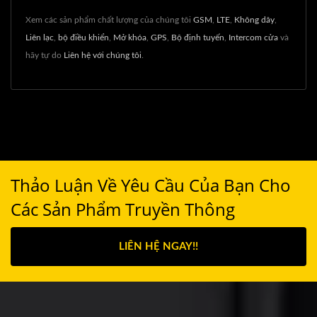
Xem các sản phẩm chất lượng của chúng tôi
GSM
,
LTE
,
Không dây
,
Liên lạc
,
bộ điều khiển
,
Mở khóa
,
GPS
,
Bộ định tuyến
,
Intercom cửa
và
hãy tự do
Liên hệ với chúng tôi
.
Thảo Luận Về Yêu Cầu Của Bạn Cho
Các Sản Phẩm Truyền Thông
LIÊN HỆ NGAY!!