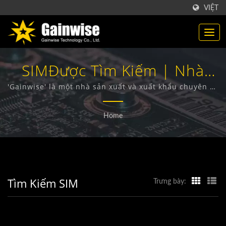
VIỆT
SIMĐược Tìm Kiếm | Nhà
Sản Xuất Sản Phẩm Viễn
'Gainwise' là một nhà sản xuất và xuất khẩu chuyên về
thiết kế, phát triển và sản xuất các thiết bị không dây
Thông Đài Loan | Gainwise
cố định, Intercom cửa 4G, Mở cổng 4G và Báo khói 4G.
Home
Technology Co., Ltd.
Tìm Kiếm SIM
Trưng bày: