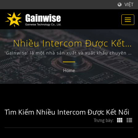
VIỆT
Nhiều Intercom Được Kết
NốiĐược Tìm Kiếm | Nhà
'Gainwise' là một nhà sản xuất và xuất khẩu chuyên về
thiết kế, phát triển và sản xuất các thiết bị không dây
Sản Xuất Sản Phẩm Viễn
cố định, Intercom cửa 4G, Mở cổng 4G và Báo khói 4G.
Home
Thông Đài Loan | Gainwise
Technology Co., Ltd.
Tìm Kiếm Nhiều Intercom Được Kết Nối
Trưng bày: