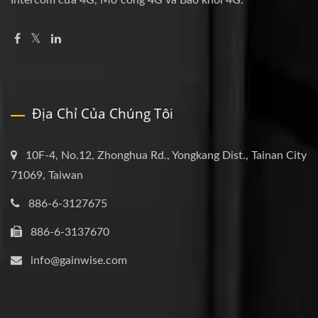
Intercom cửa 4G, Mở cổng 4G và Báo khói 4G.
Địa Chỉ Của Chúng Tôi
10F-4, No.12, Zhonghua Rd., Yongkang Dist., Tainan City
71069, Taiwan
886-6-3127675
886-6-3137670
info@gainwise.com