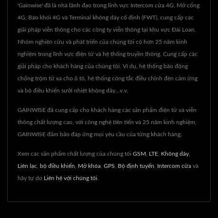
'Gainwise' đã là nhà lãnh đạo trong lĩnh vực Intercom cửa 4G, Mở cổng
4G, Báo khói 4G và Terminal không dây cố định (FWT), cung cấp các
giải pháp viễn thông cho các công ty viễn thông tại khu vực Đài Loan.
Nhóm nghiên cứu và phát triển của chúng tôi có hơn 25 năm kinh
nghiệm trong lĩnh vực điện tử và hệ thống truyền thông. Cung cấp các
giải pháp cho khách hàng của chúng tôi. Ví dụ, hệ thống báo động
chống trộm từ xa cho ô tô, hệ thống công tắc điều chỉnh đèn cảm ứng
và bộ điều khiển sưởi nhiệt không dây...v.v.
GAINWISE đã cung cấp cho khách hàng các sản phẩm điện tử và viễn
thông chất lượng cao, với công nghệ tiên tiến và 25 năm kinh nghiệm,
GAINWISE đảm bảo đáp ứng mọi yêu cầu của từng khách hàng.
Xem các sản phẩm chất lượng của chúng tôi
GSM
,
LTE
,
Không dây
,
Liên lạc
,
bộ điều khiển
,
Mở khóa
,
GPS
,
Bộ định tuyến
,
Intercom cửa
và
hãy tự do
Liên hệ với chúng tôi
.