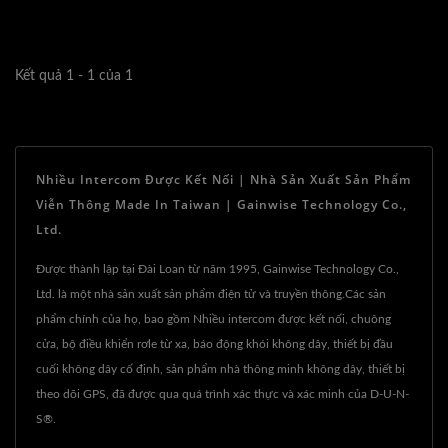
Kết quả 1 - 1 của 1
Nhiều Intercom Được Kết Nối | Nhà Sản Xuất Sản Phẩm
Viễn Thông Made In Taiwan | Gainwise Technology Co.,
Ltd.
Được thành lập tại Đài Loan từ năm 1995, Gainwise Technology Co.,
Ltd. là một nhà sản xuất sản phẩm điện tử và truyền thông.Các sản
phẩm chính của họ, bao gồm Nhiều intercom được kết nối, chuông
cửa, bộ điều khiển rơle từ xa, báo động khói không dây, thiết bị đầu
cuối không dây cố định, sản phẩm nhà thông minh không dây, thiết bị
theo dõi GPS, đã được qua quá trình xác thực và xác minh của D-U-N-
S®.