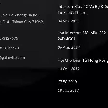
i
Intercom Cửa 4G Và Bộ Điề
Từ Xa 4G Thêm...
, No.12, Zhonghua Rd.,
04 Sep, 2025
 Dist., Tainan City 71069,
Loa Intercom Mới Mẫu SS2
24D-4G01
6-3127675
06 Aug, 2024
-6-3137670
@gainwise.com
Hội Chợ Điện Tử Hồng Kôn
13 Oct, 2019
IFSEC 2019
18 Jun, 2019