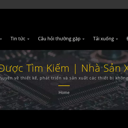
Tin tức
Câu hỏi thường gặp
Tải xuống
Được Tìm Kiếm | Nhà Sản 
Loan | Gainwise Technolog
huyên về thiết kế, phát triển và sản xuất các thiết bị khô
Báo khói 4G.
Home