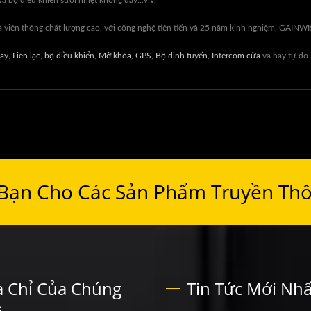
à bộ điều khiển sưởi nhiệt không dây...v.v.
viễn thông chất lượng cao, với công nghệ tiên tiến và 25 năm kinh nghiệm, GAINW
ây
,
Liên lạc
,
bộ điều khiển
,
Mở khóa
,
GPS
,
Bộ định tuyến
,
Intercom cửa
và hãy tự do
 Bạn Cho Các Sản Phẩm Truyền Th
a Chỉ Của Chúng
Tin Tức Mới Nhấ