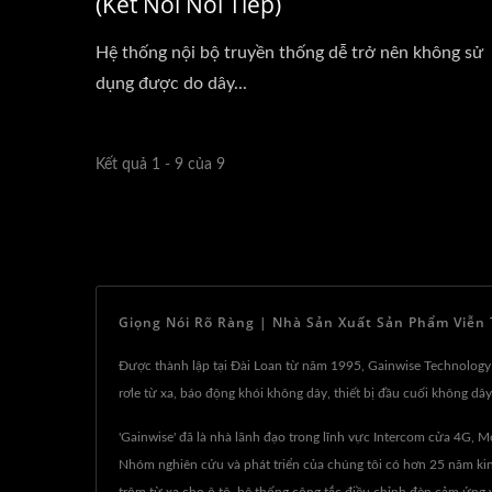
(kết Nối Nối Tiếp)
Hệ thống nội bộ truyền thống dễ trở nên không sử
dụng được do dây...
Kết quả 1 - 9 của 9
Giọng Nói Rõ Ràng | Nhà Sản Xuất Sản Phẩm Viễn 
Được thành lập tại Đài Loan từ năm 1995, Gainwise Technology 
rơle từ xa, báo động khói không dây, thiết bị đầu cuối không d
'Gainwise' đã là nhà lãnh đạo trong lĩnh vực Intercom cửa 4G, 
Nhóm nghiên cứu và phát triển của chúng tôi có hơn 25 năm kin