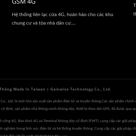
GSM 4G
T
t
Hệ thống liên lạc cửa 4G, hoàn hảo cho các khu
chung cư và tòa nhà dân cư....
Thông Made In Taiwan | Gainwise Technology Co., Ltd.
Co., Ltd. là một nhà sản xuất sản phẩm điện tử và truyền thông.Các sản phẩm chính 
ây cố định, sản phẩm nhà thông minh không dây, thiết bị theo dõi GPS, đã được qua 
Mở cổng 4G, Báo khói 4G và Terminal không dây cố định (FWT), cung cấp các giải pháp
h nghiệm trong lĩnh vực điện tử và hệ thống truyền thông. Cung cấp các giải pháp c