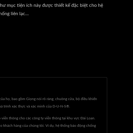
hư mục tiện ích này được thiết kế đặc biệt cho hệ
hống liên lạc...
của họ, bao gồm Giọng nói rõ ràng, chuông cửa, bộ điều khiển
quá trình xác thực và xác minh của D-U-N-S®.
 viễn thông cho các công ty viễn thông tại khu vực Đài Loan.
ho khách hàng của chúng tôi. Ví dụ, hệ thống báo động chống