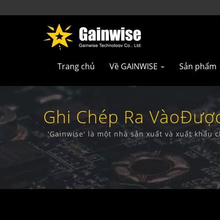
Trang chủ
Về GAINWISE
Sản phẩm
Ghi Chép Ra VàoĐược
Đài Lo
'Gainwise' là một nhà sản xuất và xuất khẩu c