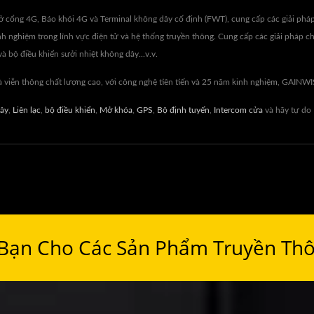
Mở cổng 4G, Báo khói 4G và Terminal không dây cố định (FWT), cung cấp các giải pháp
h nghiệm trong lĩnh vực điện tử và hệ thống truyền thông. Cung cấp các giải pháp c
à bộ điều khiển sưởi nhiệt không dây...v.v.
viễn thông chất lượng cao, với công nghệ tiên tiến và 25 năm kinh nghiệm, GAINW
ây
,
Liên lạc
,
bộ điều khiển
,
Mở khóa
,
GPS
,
Bộ định tuyến
,
Intercom cửa
và hãy tự do
 Bạn Cho Các Sản Phẩm Truyền Th