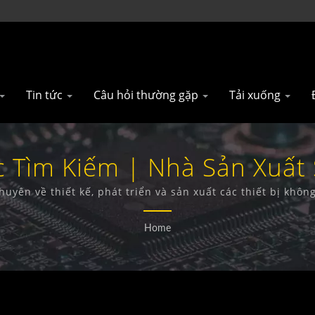
Tin tức
Câu hỏi thường gặp
Tải xuống
 Tìm Kiếm | Nhà Sản Xuất
an | Gainwise Technology Co
huyên về thiết kế, phát triển và sản xuất các thiết bị khô
Báo khói 4G.
Home