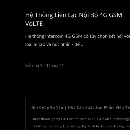
Hệ Thống Liên Lạc Nội Bộ 4G GSM
VoLTE
Hệ thống intercom 4G GSM có tùy chọn kết nối vớ
loa, micro và nút nhấn - để...
Kết quả 1 - 11 của 11
Ghi Chép Ra Vào | Nhà Sản Xuất Sản Phẩm Viễn Th
Được thành lập tại Đài Loan từ năm 1995, Gainwise Technology 
rơle từ xa, báo động khói không dây, thiết bị đầu cuối không d